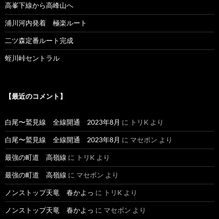
高峯下線から高峰山へ
浦川河内発着 極楽ルート
二ツ森定番ルート完成
蛭川峠セントラル
【最近のコメント】
白尾〜鷲見線 全線開通 2023年8月
に
トリK
より
白尾〜鷲見線 全線開通 2023年8月
に
マセボン
より
最強の町道 高嶺線
に
トリK
より
最強の町道 高嶺線
に
マセボン
より
ノンストップ天竜 春かよっ
に
トリK
より
ノンストップ天竜 春かよっ
に
マセボン
より