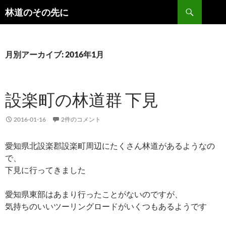
検
林道のその先に
索
コ
ン
テ
ン
月別アーカイブ: 2016年1月
ツ
へ
ス
設楽町の林道群 下見
キ
ッ
プ
2016-01-16
2件のコメント
愛知県北設楽郡設楽町周辺にたくさん林道があるようなの
で、
下見に行ってきました
愛知県東部はあまり行ったことがないのですが、
気持ちのいいツーリングロードがいくつもあるようです