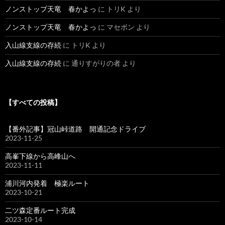
ノンストップ天竜 春かよっ
に
トリK
より
ノンストップ天竜 春かよっ
に
マセボン
より
入山線支線の存続
に
トリK
より
入山線支線の存続
に
通りすがりの者
より
【すべての投稿】
【番外記事】冠山峠道路 開通記念ドライブ
2023-11-25
高峯下線から高峰山へ
2023-11-11
浦川河内発着 極楽ルート
2023-10-21
二ツ森定番ルート完成
2023-10-14