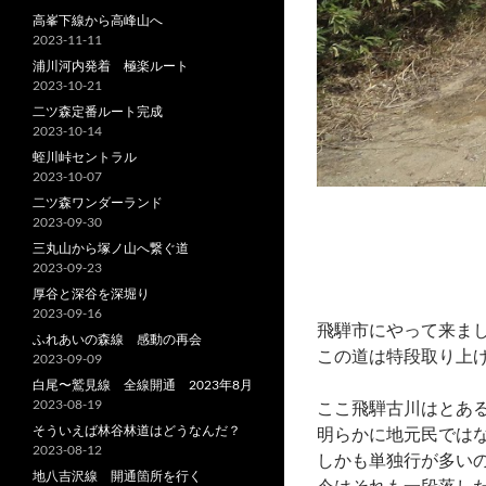
高峯下線から高峰山へ
2023-11-11
浦川河内発着 極楽ルート
2023-10-21
二ツ森定番ルート完成
2023-10-14
蛭川峠セントラル
2023-10-07
二ツ森ワンダーランド
2023-09-30
三丸山から塚ノ山へ繋ぐ道
2023-09-23
厚谷と深谷を深堀り
2023-09-16
飛騨市にやって来ま
ふれあいの森線 感動の再会
この道は特段取り上
2023-09-09
白尾〜鷲見線 全線開通 2023年8月
2023-08-19
ここ飛騨古川はとあ
そういえば林谷林道はどうなんだ？
明らかに地元民では
2023-08-12
しかも単独行が多い
地八吉沢線 開通箇所を行く
今はそれも一段落し