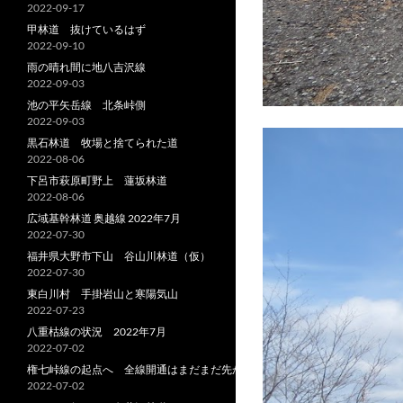
2022-09-17
甲林道 抜けているはず
2022-09-10
雨の晴れ間に地八吉沢線
2022-09-03
池の平矢岳線 北条峠側
2022-09-03
黒石林道 牧場と捨てられた道
2022-08-06
下呂市萩原町野上 蓮坂林道
2022-08-06
広域基幹林道 奥越線 2022年7月
2022-07-30
福井県大野市下山 谷山川林道（仮）
2022-07-30
東白川村 手掛岩山と寒陽気山
2022-07-23
八重枯線の状況 2022年7月
2022-07-02
権七峠線の起点へ 全線開通はまだまだ先か
2022-07-02