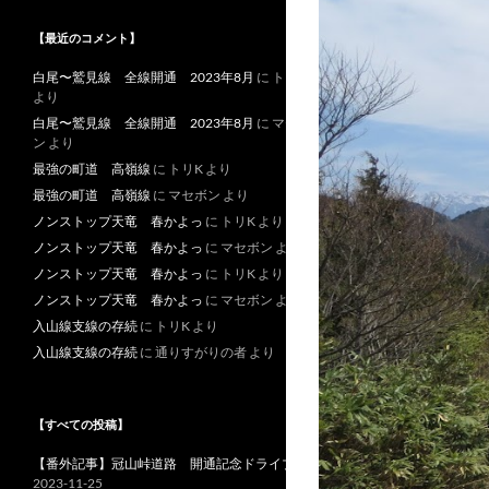
【最近のコメント】
白尾〜鷲見線 全線開通 2023年8月
に
トリK
より
白尾〜鷲見線 全線開通 2023年8月
に
マセボ
ン
より
最強の町道 高嶺線
に
トリK
より
最強の町道 高嶺線
に
マセボン
より
ノンストップ天竜 春かよっ
に
トリK
より
ノンストップ天竜 春かよっ
に
マセボン
より
ノンストップ天竜 春かよっ
に
トリK
より
ノンストップ天竜 春かよっ
に
マセボン
より
入山線支線の存続
に
トリK
より
入山線支線の存続
に
通りすがりの者
より
【すべての投稿】
【番外記事】冠山峠道路 開通記念ドライブ
2023-11-25