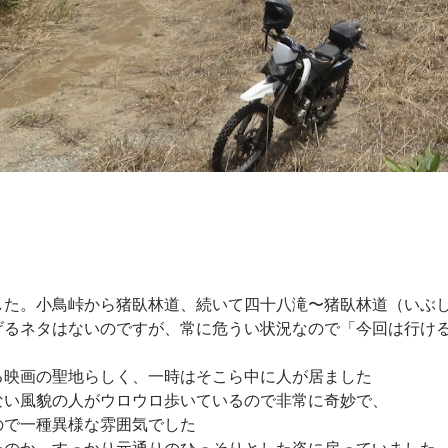
した。小鳥峠から猪臥林道、続いて四十八滝〜猪臥林道（いぶ
げるネタはないのですが、常に危うい状況なので「今回は行け
る映画の聖地らしく、一時はそこら中に人が居ました
ない風貌の人がウロウロ歩いているので非常に奇妙で、
ので一種異様な雰囲気でした
たのか、すっかり元通りのひっそりとした姿に戻っていました