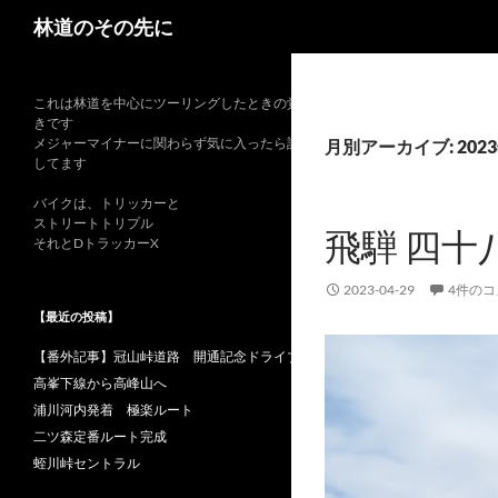
検
林道のその先に
索
これは林道を中心にツーリングしたときの覚書
きです
メジャーマイナーに関わらず気に入ったら記録
月別アーカイブ: 202
してます
バイクは、トリッカーと
ストリートトリプル
飛騨 四十
それとDトラッカーX
2023-04-29
4件の
【最近の投稿】
【番外記事】冠山峠道路 開通記念ドライブ
高峯下線から高峰山へ
浦川河内発着 極楽ルート
二ツ森定番ルート完成
蛭川峠セントラル