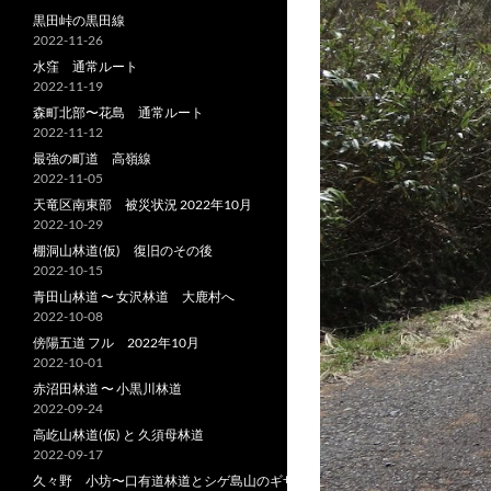
黒田峠の黒田線
2022-11-26
水窪 通常ルート
2022-11-19
森町北部〜花島 通常ルート
2022-11-12
最強の町道 高嶺線
2022-11-05
天竜区南東部 被災状況 2022年10月
2022-10-29
棚洞山林道(仮) 復旧のその後
2022-10-15
青田山林道 〜 女沢林道 大鹿村へ
2022-10-08
傍陽五道 フル 2022年10月
2022-10-01
赤沼田林道 〜 小黒川林道
2022-09-24
高屹山林道(仮) と 久須母林道
2022-09-17
久々野 小坊〜口有道林道とシゲ島山のギザ