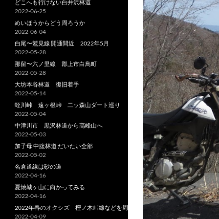
どこへも行けない白井沢林道
2022-06-25
めいほうからどう周ろうか
2022-06-04
白尾〜鷲見線 開通間近 2022年5月
2022-05-28
那留〜六ノ里線 郡上市白鳥町
2022-05-28
大坊本谷林道 復旧着手
2022-05-14
蛭川峠 遠ヶ根峠 二ッ森山ダート巡り
2022-05-04
中津川市 黒沢林道から高峰山へ
2022-05-03
加子母 中腹林道 だいたい全部
2022-05-02
名倉道線は砂の道
2022-04-16
夏焼城ヶ山に向かってみる
2022-04-16
2022年春のオクシズ 樫ノ木峠線などを周る
2022-04-09