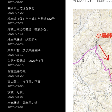
2023-08-05
寒陽気山で涼を取る
2023-07-29
根本線（仮）と半滅した県道322号
2023-07-22
尾城山周辺の林道 微妙かな。
2023-07-15
柿本平林道 絶望的か
2023-06-24
東白川村 加茂東線界隈
2023-06-17
白尾〜鷲見線 2023年6月
2023-06-10
百古里線の罠
2023-05-20
東太郎山 ４度目の正直
2023-05-03
坂城 万歳。
2023-05-03
土倉林道 鬼無里の道
2023-05-02