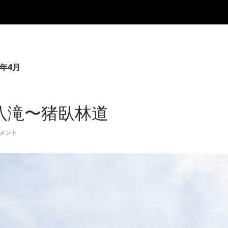
3年4月
八滝〜猪臥林道
コメント