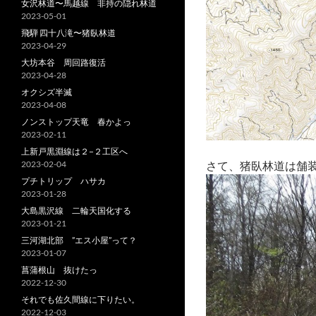
女沢林道〜馬越線 非持の隠れ林道
2023-05-01
飛騨 四十八滝〜猪臥林道
2023-04-29
大坊本谷 周回路復活
2023-04-28
オクシズ半滅
2023-04-08
ノンストップ天竜 春かよっ
2023-02-11
上新戸黒淵線は２−２工区へ
2023-02-04
さて、猪臥林道は舗
プチトリップ ハサカ
2023-01-28
大島黒沢線 二輪天国化する
2023-01-21
三河湖北部 ”エス小屋”って？
2023-01-07
菖蒲根山 抜けたっ
2022-12-30
それでも佐久間線に下りたい。
2022-12-03