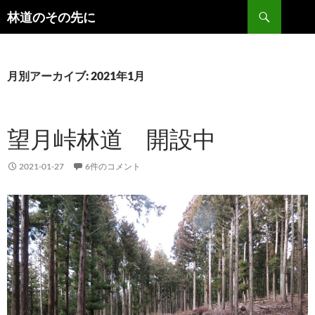
検
林道のその先に
索
コ
ン
テ
ン
月別アーカイブ: 2021年1月
ツ
へ
ス
望月峠林道 開設中
キ
ッ
プ
2021-01-27
6件のコメント