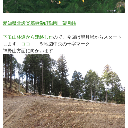
愛知県北設楽郡東栄町御園 望月峠
下モ山林道から連絡した
ので、今回は望月峠からスタート
します。
ココ
※地図中央の十字マーク
神野山方面に向かいます