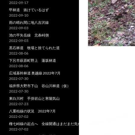
2022-09-17
甲林道 抜けているはず
2022-09-10
雨の晴れ間に地八吉沢線
2022-09-03
池の平矢岳線 北条峠側
2022-09-03
黒石林道 牧場と捨てられた道
2022-08-06
下呂市萩原町野上 蓮坂林道
2022-08-06
広域基幹林道 奥越線 2022年7月
2022-07-30
福井県大野市下山 谷山川林道（仮）
2022-07-30
東白川村 手掛岩山と寒陽気山
2022-07-23
八重枯線の状況 2022年7月
2022-07-02
権七峠線の起点へ 全線開通はまだまだ先か
2022-07-02