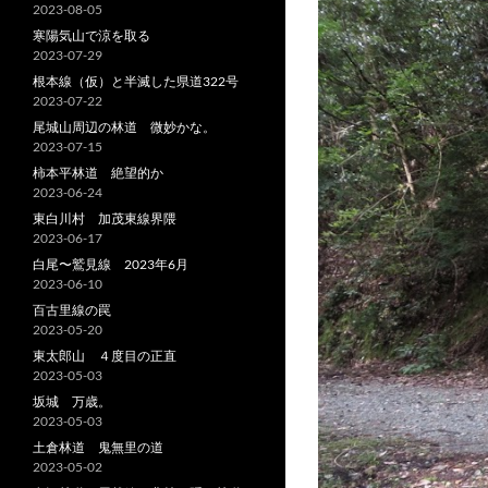
2023-08-05
寒陽気山で涼を取る
2023-07-29
根本線（仮）と半滅した県道322号
2023-07-22
尾城山周辺の林道 微妙かな。
2023-07-15
柿本平林道 絶望的か
2023-06-24
東白川村 加茂東線界隈
2023-06-17
白尾〜鷲見線 2023年6月
2023-06-10
百古里線の罠
2023-05-20
東太郎山 ４度目の正直
2023-05-03
坂城 万歳。
2023-05-03
土倉林道 鬼無里の道
2023-05-02