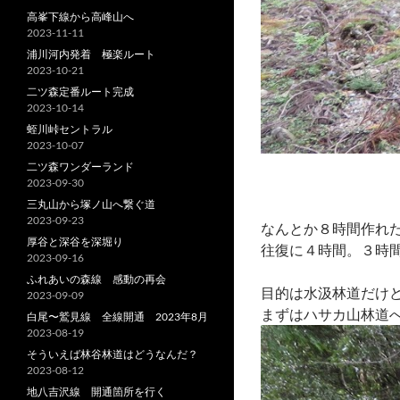
高峯下線から高峰山へ
2023-11-11
浦川河内発着 極楽ルート
2023-10-21
二ツ森定番ルート完成
2023-10-14
蛭川峠セントラル
2023-10-07
二ツ森ワンダーランド
2023-09-30
三丸山から塚ノ山へ繋ぐ道
2023-09-23
なんとか８時間作れ
厚谷と深谷を深堀り
往復に４時間。３時間
2023-09-16
ふれあいの森線 感動の再会
目的は水汲林道だけ
2023-09-09
まずはハサカ山林道
白尾〜鷲見線 全線開通 2023年8月
2023-08-19
そういえば林谷林道はどうなんだ？
2023-08-12
地八吉沢線 開通箇所を行く