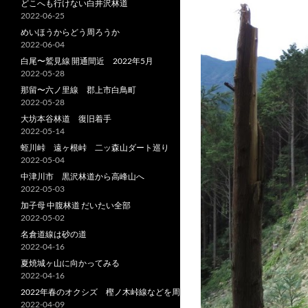
どこへも行けない白井沢林道
2022-06-25
めいほうからどう周ろうか
2022-06-04
白尾〜鷲見線 開通間近 2022年5月
2022-05-28
那留〜六ノ里線 郡上市白鳥町
2022-05-28
大坊本谷林道 復旧着手
2022-05-14
蛭川峠 遠ヶ根峠 二ッ森山ダート巡り
2022-05-04
中津川市 黒沢林道から高峰山へ
2022-05-03
加子母 中腹林道 だいたい全部
2022-05-02
名倉道線は砂の道
2022-04-16
夏焼城ヶ山に向かってみる
2022-04-16
2022年春のオクシズ 樫ノ木峠線などを周る
2022-04-09