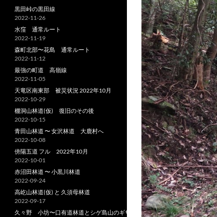
黒田峠の黒田線
2022-11-26
水窪 通常ルート
2022-11-19
森町北部〜花島 通常ルート
2022-11-12
最強の町道 高嶺線
2022-11-05
天竜区南東部 被災状況 2022年10月
2022-10-29
棚洞山林道(仮) 復旧のその後
2022-10-15
青田山林道 〜 女沢林道 大鹿村へ
2022-10-08
傍陽五道 フル 2022年10月
2022-10-01
赤沼田林道 〜 小黒川林道
2022-09-24
高屹山林道(仮) と 久須母林道
2022-09-17
久々野 小坊〜口有道林道とシゲ島山のギザ