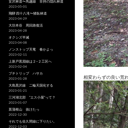
女沢林道〜馬越線 非持の隠れ林道
2023-05-01
飛騨 四十八滝〜猪臥林道
2023-04-29
大坊本谷 周回路復活
2023-04-28
オクシズ半滅
2023-04-08
ノンストップ天竜 春かよっ
2023-02-11
上新戸黒淵線は２−２工区へ
2023-02-04
プチトリップ ハサカ
相変わらずの良い荒
2023-01-28
大島黒沢線 二輪天国化する
2023-01-21
三河湖北部 ”エス小屋”って？
2023-01-07
菖蒲根山 抜けたっ
2022-12-30
それでも佐久間線に下りたい。
2022-12-03