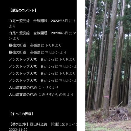
【最近のコメント】
白尾〜鷲見線 全線開通 2023年8月
に
トリK
より
白尾〜鷲見線 全線開通 2023年8月
に
マセボ
ン
より
最強の町道 高嶺線
に
トリK
より
最強の町道 高嶺線
に
マセボン
より
ノンストップ天竜 春かよっ
に
トリK
より
ノンストップ天竜 春かよっ
に
マセボン
より
ノンストップ天竜 春かよっ
に
トリK
より
ノンストップ天竜 春かよっ
に
マセボン
より
入山線支線の存続
に
トリK
より
入山線支線の存続
に
通りすがりの者
より
【すべての投稿】
【番外記事】冠山峠道路 開通記念ドライブ
2023-11-25