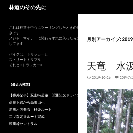
検
林道のその先に
索
これは林道を中心にツーリングしたときの覚書
きです
メジャーマイナーに関わらず気に入ったら記録
月別アーカイブ: 201
してます
バイクは、トリッカーと
ストリートトリプル
天竜 水
それとDトラッカーX
2019-10-26
20件の
【最近の投稿】
【番外記事】冠山峠道路 開通記念ドライブ
高峯下線から高峰山へ
浦川河内発着 極楽ルート
二ツ森定番ルート完成
蛭川峠セントラル