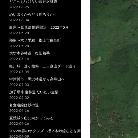
どこへも行けない白井沢林道
2022-06-25
めいほうからどう周ろうか
2022-06-04
白尾〜鷲見線 開通間近 2022年5月
2022-05-28
那留〜六ノ里線 郡上市白鳥町
2022-05-28
大坊本谷林道 復旧着手
2022-05-14
蛭川峠 遠ヶ根峠 二ッ森山ダート巡り
2022-05-04
中津川市 黒沢林道から高峰山へ
2022-05-03
加子母 中腹林道 だいたい全部
2022-05-02
名倉道線は砂の道
2022-04-16
夏焼城ヶ山に向かってみる
2022-04-16
2022年春のオクシズ 樫ノ木峠線などを周る
2022-04-09