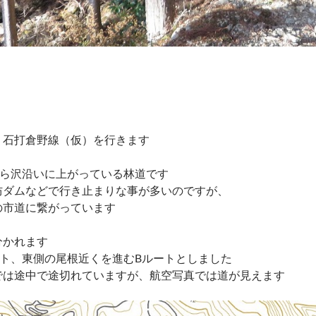
。石打倉野線（仮）を行きます
から沢沿いに上がっている林道です
防ダムなどで行き止まりな事が多いのですが、
の市道に繋がっています
分かれます
ート、東側の尾根近くを進むBルートとしました
では途中で途切れていますが、航空写真では道が見えます