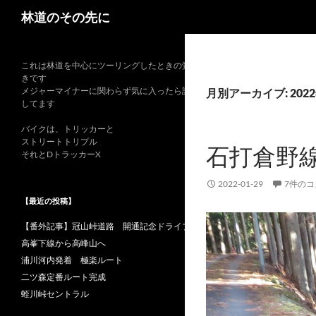
検
林道のその先に
索
これは林道を中心にツーリングしたときの覚書
きです
メジャーマイナーに関わらず気に入ったら記録
月別アーカイブ: 202
してます
バイクは、トリッカーと
ストリートトリプル
石打倉野
それとDトラッカーX
2022-01-29
7件の
【最近の投稿】
【番外記事】冠山峠道路 開通記念ドライブ
高峯下線から高峰山へ
浦川河内発着 極楽ルート
二ツ森定番ルート完成
蛭川峠セントラル