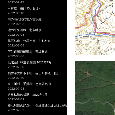
2022-09-17
甲林道 抜けているはず
2022-09-10
雨の晴れ間に地八吉沢線
2022-09-03
池の平矢岳線 北条峠側
2022-09-03
黒石林道 牧場と捨てられた道
2022-08-06
下呂市萩原町野上 蓮坂林道
2022-08-06
広域基幹林道 奥越線 2022年7月
2022-07-30
福井県大野市下山 谷山川林道（仮）
2022-07-30
東白川村 手掛岩山と寒陽気山
2022-07-23
八重枯線の状況 2022年7月
2022-07-02
権七峠線の起点へ 全線開通はまだまだ先か
2022-07-02