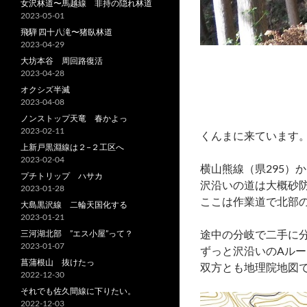
女沢林道〜馬越線 非持の隠れ林道
2023-05-01
飛騨 四十八滝〜猪臥林道
2023-04-29
大坊本谷 周回路復活
2023-04-28
オクシズ半滅
2023-04-08
ノンストップ天竜 春かよっ
2023-02-11
くんまに来ています
上新戸黒淵線は２−２工区へ
2023-02-04
横山熊線（県295）
プチトリップ ハサカ
沢沿いの道は大概砂
2023-01-28
ここは作業道で北部
大島黒沢線 二輪天国化する
2023-01-21
途中の分岐で二手に
三河湖北部 ”エス小屋”って？
2023-01-07
ずっと沢沿いのAル
菖蒲根山 抜けたっ
双方とも地理院地図
2022-12-30
それでも佐久間線に下りたい。
2022-12-03