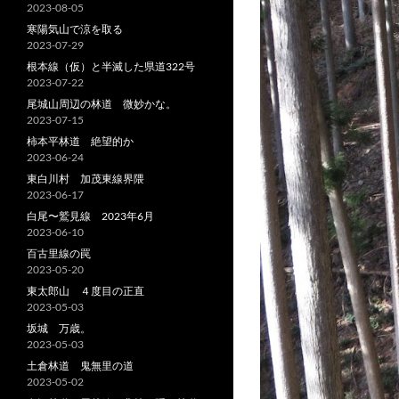
2023-08-05
寒陽気山で涼を取る
2023-07-29
根本線（仮）と半滅した県道322号
2023-07-22
尾城山周辺の林道 微妙かな。
2023-07-15
柿本平林道 絶望的か
2023-06-24
東白川村 加茂東線界隈
2023-06-17
白尾〜鷲見線 2023年6月
2023-06-10
百古里線の罠
2023-05-20
東太郎山 ４度目の正直
2023-05-03
坂城 万歳。
2023-05-03
土倉林道 鬼無里の道
2023-05-02