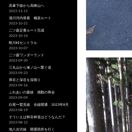
高峯下線から高峰山へ
2023-11-11
浦川河内発着 極楽ルート
2023-10-21
二ツ森定番ルート完成
2023-10-14
蛭川峠セントラル
2023-10-07
二ツ森ワンダーランド
2023-09-30
三丸山から塚ノ山へ繋ぐ道
2023-09-23
厚谷と深谷を深堀り
2023-09-16
ふれあいの森線 感動の再会
2023-09-09
白尾〜鷲見線 全線開通 2023年8月
2023-08-19
そういえば林谷林道はどうなんだ？
2023-08-12
地八吉沢線 開通箇所を行く