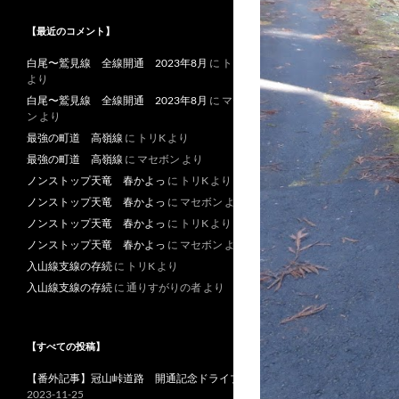
【最近のコメント】
白尾〜鷲見線 全線開通 2023年8月
に
トリK
より
白尾〜鷲見線 全線開通 2023年8月
に
マセボ
ン
より
最強の町道 高嶺線
に
トリK
より
最強の町道 高嶺線
に
マセボン
より
ノンストップ天竜 春かよっ
に
トリK
より
ノンストップ天竜 春かよっ
に
マセボン
より
ノンストップ天竜 春かよっ
に
トリK
より
ノンストップ天竜 春かよっ
に
マセボン
より
入山線支線の存続
に
トリK
より
入山線支線の存続
に
通りすがりの者
より
【すべての投稿】
【番外記事】冠山峠道路 開通記念ドライブ
2023-11-25