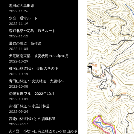
黒田峠の黒田線
2022-11-26
水窪 通常ルート
2022-11-19
森町北部〜花島 通常ルート
2022-11-12
最強の町道 高嶺線
2022-11-05
天竜区南東部 被災状況 2022年10月
2022-10-29
棚洞山林道(仮) 復旧のその後
2022-10-15
青田山林道 〜 女沢林道 大鹿村へ
2022-10-08
傍陽五道 フル 2022年10月
2022-10-01
赤沼田林道 〜 小黒川林道
2022-09-24
高屹山林道(仮) と 久須母林道
2022-09-17
久々野 小坊〜口有道林道とシゲ島山のギザ