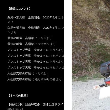
【最近のコメント】
白尾〜鷲見線 全線開通 2023年8月
に
トリK
より
白尾〜鷲見線 全線開通 2023年8月
に
マセボ
ン
より
最強の町道 高嶺線
に
トリK
より
最強の町道 高嶺線
に
マセボン
より
ノンストップ天竜 春かよっ
に
トリK
より
ノンストップ天竜 春かよっ
に
マセボン
より
ノンストップ天竜 春かよっ
に
トリK
より
ノンストップ天竜 春かよっ
に
マセボン
より
入山線支線の存続
に
トリK
より
入山線支線の存続
に
通りすがりの者
より
【すべての投稿】
【番外記事】冠山峠道路 開通記念ドライブ
2023-11-25