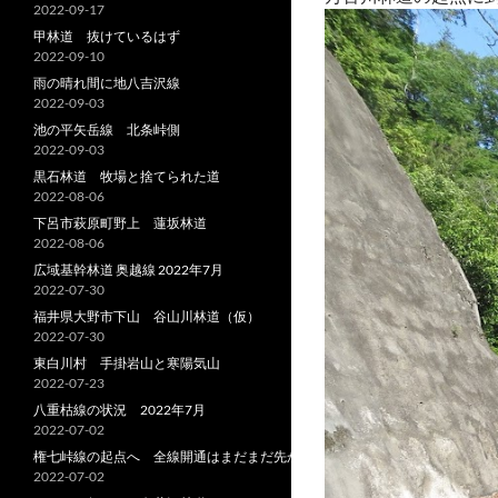
2022-09-17
甲林道 抜けているはず
2022-09-10
雨の晴れ間に地八吉沢線
2022-09-03
池の平矢岳線 北条峠側
2022-09-03
黒石林道 牧場と捨てられた道
2022-08-06
下呂市萩原町野上 蓮坂林道
2022-08-06
広域基幹林道 奥越線 2022年7月
2022-07-30
福井県大野市下山 谷山川林道（仮）
2022-07-30
東白川村 手掛岩山と寒陽気山
2022-07-23
八重枯線の状況 2022年7月
2022-07-02
権七峠線の起点へ 全線開通はまだまだ先か
2022-07-02