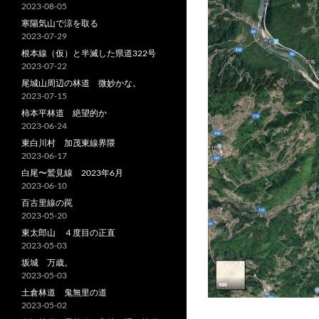
2023-08-05
寒陽気山で涼を取る
2023-07-29
根本線（仮）と半滅した県道322号
2023-07-22
尾城山周辺の林道 微妙かな。
2023-07-15
柿本平林道 絶望的か
2023-06-24
東白川村 加茂東線界隈
2023-06-17
白尾〜鷲見線 2023年6月
2023-06-10
百古里線の罠
2023-05-20
東太郎山 ４度目の正直
2023-05-03
坂城 万歳。
2023-05-03
土倉林道 鬼無里の道
2023-05-02