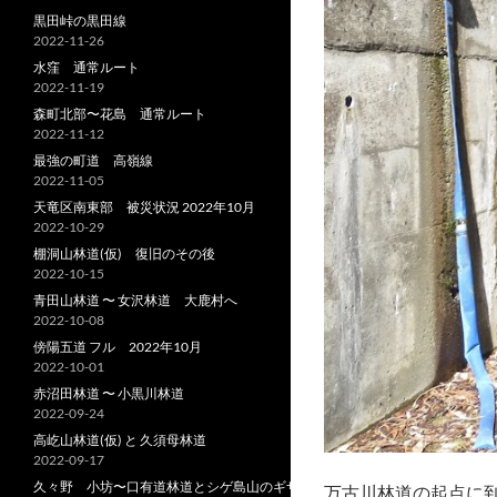
黒田峠の黒田線
2022-11-26
水窪 通常ルート
2022-11-19
森町北部〜花島 通常ルート
2022-11-12
最強の町道 高嶺線
2022-11-05
天竜区南東部 被災状況 2022年10月
2022-10-29
棚洞山林道(仮) 復旧のその後
2022-10-15
青田山林道 〜 女沢林道 大鹿村へ
2022-10-08
傍陽五道 フル 2022年10月
2022-10-01
赤沼田林道 〜 小黒川林道
2022-09-24
高屹山林道(仮) と 久須母林道
2022-09-17
久々野 小坊〜口有道林道とシゲ島山のギザ
万古川林道の起点に