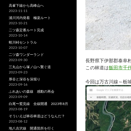
高峯下線から高峰山へ
2023-11-11
浦川河内発着 極楽ルート
2023-10-21
二ツ森定番ルート完成
2023-10-14
蛭川峠セントラル
2023-10-07
二ツ森ワンダーランド
2023-09-30
長野県下伊那郡泰阜
三丸山から塚ノ山へ繋ぐ道
この林道は
飯田市千
2023-09-23
厚谷と深谷を深堀り
今回は万古川線～栃
2023-09-16
ふれあいの森線 感動の再会
2023-09-09
白尾〜鷲見線 全線開通 2023年8月
2023-08-19
そういえば林谷林道はどうなんだ？
2023-08-12
地八吉沢線 開通箇所を行く