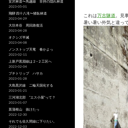
女沢林道〜馬越線 非持の隠れ林道
2023-05-01
飛騨 四十八滝〜猪臥林道
これは
万古隧道
。見
2023-04-29
暑い暑い外気と違っ
大坊本谷 周回路復活
2023-04-28
オクシズ半滅
2023-04-08
ノンストップ天竜 春かよっ
2023-02-11
上新戸黒淵線は２−２工区へ
2023-02-04
プチトリップ ハサカ
2023-01-28
大島黒沢線 二輪天国化する
2023-01-21
三河湖北部 ”エス小屋”って？
2023-01-07
菖蒲根山 抜けたっ
2022-12-30
それでも佐久間線に下りたい。
2022-12-03