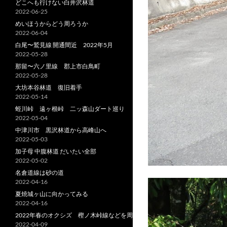
どこへも行けない白井沢林道
2022-06-25
めいほうからどう周ろうか
2022-06-04
白尾〜鷲見線 開通間近 2022年5月
2022-05-28
那留〜六ノ里線 郡上市白鳥町
2022-05-28
大坊本谷林道 復旧着手
2022-05-14
蛭川峠 遠ヶ根峠 二ッ森山ダート巡り
2022-05-04
中津川市 黒沢林道から高峰山へ
2022-05-03
加子母 中腹林道 だいたい全部
2022-05-02
名倉道線は砂の道
2022-04-16
夏焼城ヶ山に向かってみる
2022-04-16
2022年春のオクシズ 樫ノ木峠線などを周る
2022-04-09