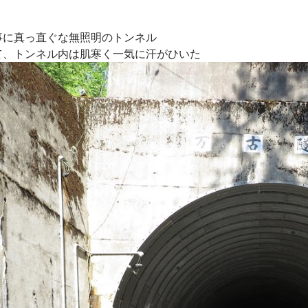
事に真っ直ぐな無照明のトンネル
て、トンネル内は肌寒く一気に汗がひいた