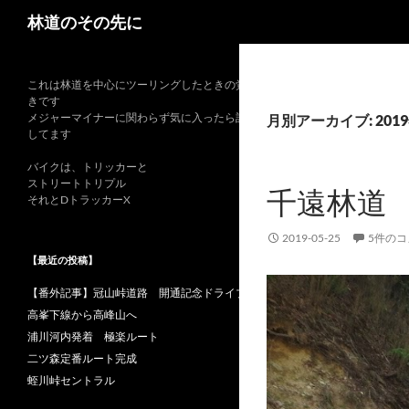
検
林道のその先に
索
これは林道を中心にツーリングしたときの覚書
きです
メジャーマイナーに関わらず気に入ったら記録
月別アーカイブ: 201
してます
バイクは、トリッカーと
ストリートトリプル
千遠林道
それとDトラッカーX
2019-05-25
5件の
【最近の投稿】
【番外記事】冠山峠道路 開通記念ドライブ
高峯下線から高峰山へ
浦川河内発着 極楽ルート
二ツ森定番ルート完成
蛭川峠セントラル