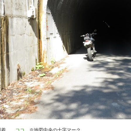
到着。
ココ
※地図中央の十字マーク