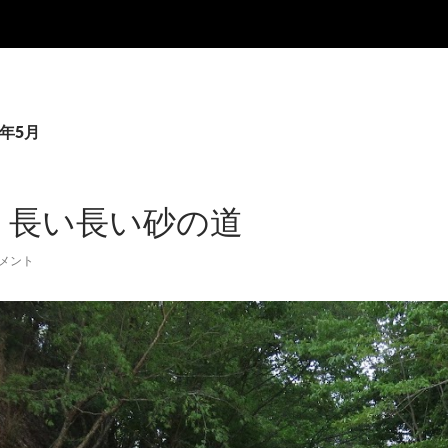
9年5月
 長い長い砂の道
コメント