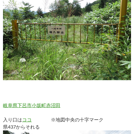
岐阜県下呂市小坂町赤沼田
入り口は
ココ
※地図中央の十字マーク
県437からそれる