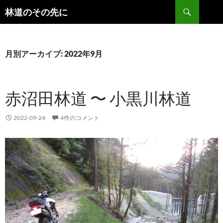
検
林道のその先に
索
コ
ン
テ
ン
月別アーカイブ: 2022年9月
ツ
へ
ス
赤沼田林道 〜 小黒川林道
キ
ッ
プ
2022-09-24
4件のコメント