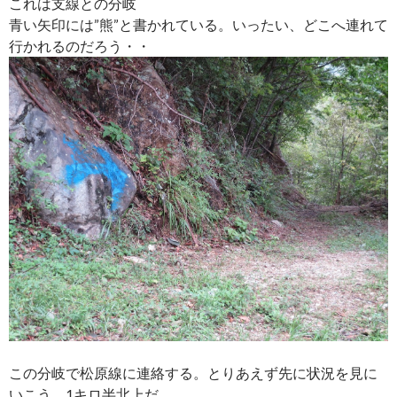
これは支線との分岐
青い矢印には”熊”と書かれている。いったい、どこへ連れて
行かれるのだろう・・
この分岐で松原線に連絡する。とりあえず先に状況を見に
いこう。1キロ半北上だ