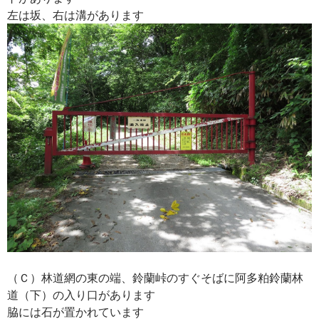
左は坂、右は溝があります
（Ｃ）林道網の東の端、鈴蘭峠のすぐそばに阿多粕鈴蘭林
道（下）の入り口があります
脇には石が置かれています