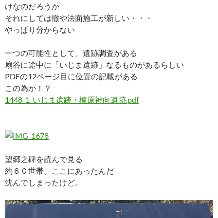
けなのだろうか
それにしては轍や法面施工が新しい・・・
やっぱり分からない
一つの可能性として、遺跡調査がある
扇谷に途中に「いじま遺跡」なるものがあるらしい
PDFの12ページ目に位置の記載がある
この為か！？
1448_1_いじま遺跡・櫨原神向遺跡.pdf
望郷之碑を読んで見る
約６０世帯。ここにあったんだ
沈んでしまったけど。