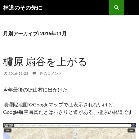
検
林道のその先に
索
コ
ン
テ
ン
月別アーカイブ: 2016年11月
ツ
へ
ス
櫨原 扇谷を上がる
キ
ッ
プ
2016-11-23
4件のコメント
今年最後の徳山村に出かけた
地理院地図やGoogleマップでは表示されないけど、
Google航空写真だとはっきりと道がある、櫨原の林道です