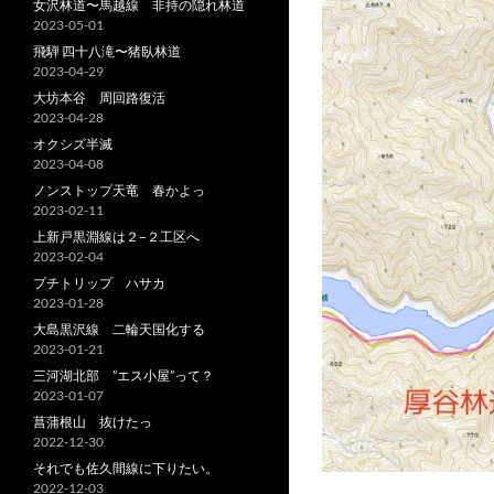
女沢林道〜馬越線 非持の隠れ林道
2023-05-01
飛騨 四十八滝〜猪臥林道
2023-04-29
大坊本谷 周回路復活
2023-04-28
オクシズ半滅
2023-04-08
ノンストップ天竜 春かよっ
2023-02-11
上新戸黒淵線は２−２工区へ
2023-02-04
プチトリップ ハサカ
2023-01-28
大島黒沢線 二輪天国化する
2023-01-21
三河湖北部 ”エス小屋”って？
2023-01-07
菖蒲根山 抜けたっ
2022-12-30
それでも佐久間線に下りたい。
2022-12-03