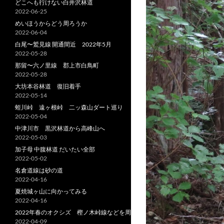
どこへも行けない白井沢林道
2022-06-25
めいほうからどう周ろうか
2022-06-04
白尾〜鷲見線 開通間近 2022年5月
2022-05-28
那留〜六ノ里線 郡上市白鳥町
2022-05-28
大坊本谷林道 復旧着手
2022-05-14
蛭川峠 遠ヶ根峠 二ッ森山ダート巡り
2022-05-04
中津川市 黒沢林道から高峰山へ
2022-05-03
加子母 中腹林道 だいたい全部
2022-05-02
名倉道線は砂の道
2022-04-16
夏焼城ヶ山に向かってみる
2022-04-16
2022年春のオクシズ 樫ノ木峠線などを周る
2022-04-09