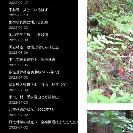
2022-09-17
甲林道 抜けているはず
2022-09-10
雨の晴れ間に地八吉沢線
2022-09-03
池の平矢岳線 北条峠側
2022-09-03
黒石林道 牧場と捨てられた道
2022-08-06
下呂市萩原町野上 蓮坂林道
2022-08-06
広域基幹林道 奥越線 2022年7月
2022-07-30
福井県大野市下山 谷山川林道（仮）
2022-07-30
東白川村 手掛岩山と寒陽気山
2022-07-23
八重枯線の状況 2022年7月
2022-07-02
権七峠線の起点へ 全線開通はまだまだ先か
2022-07-02