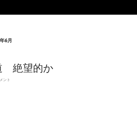
3年6月
道 絶望的か
コメント