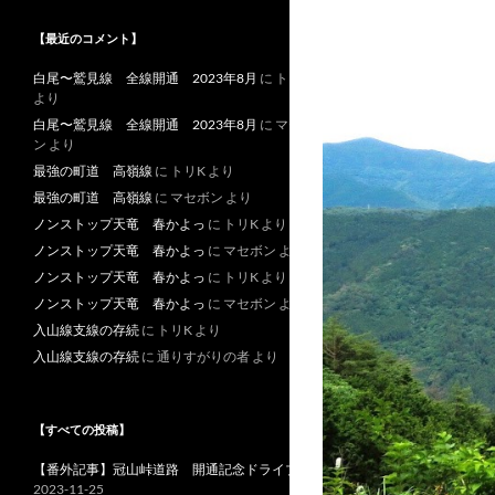
【最近のコメント】
白尾〜鷲見線 全線開通 2023年8月
に
トリK
より
白尾〜鷲見線 全線開通 2023年8月
に
マセボ
ン
より
最強の町道 高嶺線
に
トリK
より
最強の町道 高嶺線
に
マセボン
より
ノンストップ天竜 春かよっ
に
トリK
より
ノンストップ天竜 春かよっ
に
マセボン
より
ノンストップ天竜 春かよっ
に
トリK
より
ノンストップ天竜 春かよっ
に
マセボン
より
入山線支線の存続
に
トリK
より
入山線支線の存続
に
通りすがりの者
より
【すべての投稿】
【番外記事】冠山峠道路 開通記念ドライブ
2023-11-25