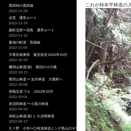
これが柿本平林道の
黒田峠の黒田線
2022-11-26
水窪 通常ルート
2022-11-19
森町北部〜花島 通常ルート
2022-11-12
最強の町道 高嶺線
2022-11-05
天竜区南東部 被災状況 2022年10月
2022-10-29
棚洞山林道(仮) 復旧のその後
2022-10-15
青田山林道 〜 女沢林道 大鹿村へ
2022-10-08
傍陽五道 フル 2022年10月
2022-10-01
赤沼田林道 〜 小黒川林道
2022-09-24
高屹山林道(仮) と 久須母林道
2022-09-17
久々野 小坊〜口有道林道とシゲ島山のギザ