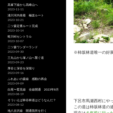
高峯下線から高峰山へ
2023-11-11
浦川河内発着 極楽ルート
2023-10-21
二ツ森定番ルート完成
2023-10-14
蛭川峠セントラル
2023-10-07
二ツ森ワンダーランド
2023-09-30
※柿坂林道唯一の好
三丸山から塚ノ山へ繋ぐ道
2023-09-23
厚谷と深谷を深堀り
2023-09-16
ふれあいの森線 感動の再会
2023-09-09
白尾〜鷲見線 全線開通 2023年8月
2023-08-19
そういえば林谷林道はどうなんだ？
下呂市馬瀬西村にや
2023-08-12
この道は柿坂林道の
地八吉沢線 開通箇所を行く
現在は
６年前に行っ