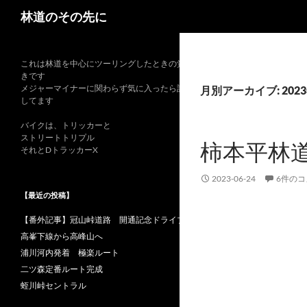
検
林道のその先に
索
これは林道を中心にツーリングしたときの覚書
きです
メジャーマイナーに関わらず気に入ったら記録
月別アーカイブ: 202
してます
バイクは、トリッカーと
ストリートトリプル
柿本平林
それとDトラッカーX
2023-06-24
6件の
【最近の投稿】
【番外記事】冠山峠道路 開通記念ドライブ
高峯下線から高峰山へ
浦川河内発着 極楽ルート
二ツ森定番ルート完成
蛭川峠セントラル