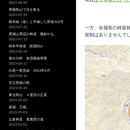
2023-08-05
寒陽気山で涼を取る
2023-07-29
根本線（仮）と半滅した県道322号
2023-07-22
一方、全舗装の柿坂
尾城山周辺の林道 微妙かな。
規制はありませんで
2023-07-15
柿本平林道 絶望的か
2023-06-24
東白川村 加茂東線界隈
2023-06-17
白尾〜鷲見線 2023年6月
2023-06-10
百古里線の罠
2023-05-20
東太郎山 ４度目の正直
2023-05-03
坂城 万歳。
2023-05-03
土倉林道 鬼無里の道
2023-05-02