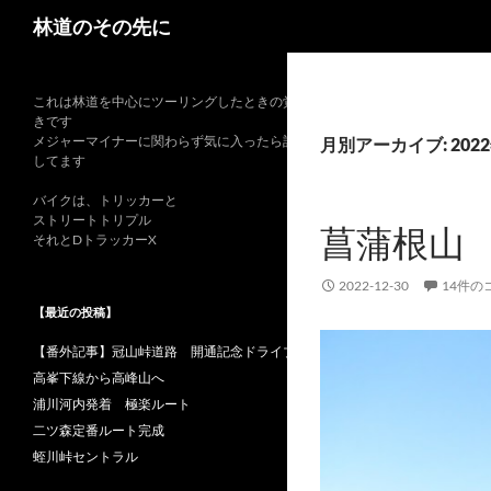
検
林道のその先に
索
これは林道を中心にツーリングしたときの覚書
きです
メジャーマイナーに関わらず気に入ったら記録
月別アーカイブ: 202
してます
バイクは、トリッカーと
ストリートトリプル
菖蒲根山
それとDトラッカーX
2022-12-30
14件の
【最近の投稿】
【番外記事】冠山峠道路 開通記念ドライブ
高峯下線から高峰山へ
浦川河内発着 極楽ルート
二ツ森定番ルート完成
蛭川峠セントラル