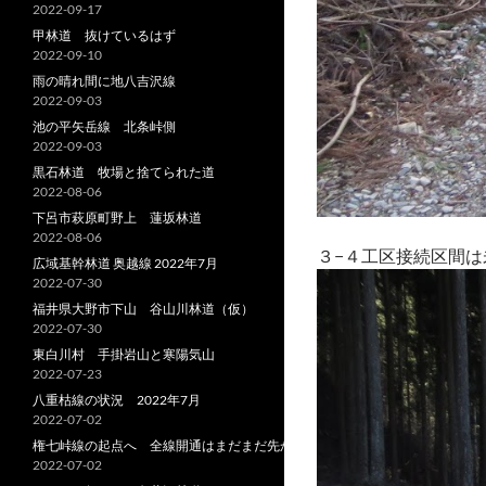
2022-09-17
甲林道 抜けているはず
2022-09-10
雨の晴れ間に地八吉沢線
2022-09-03
池の平矢岳線 北条峠側
2022-09-03
黒石林道 牧場と捨てられた道
2022-08-06
下呂市萩原町野上 蓮坂林道
2022-08-06
３−４工区接続区間
広域基幹林道 奥越線 2022年7月
2022-07-30
福井県大野市下山 谷山川林道（仮）
2022-07-30
東白川村 手掛岩山と寒陽気山
2022-07-23
八重枯線の状況 2022年7月
2022-07-02
権七峠線の起点へ 全線開通はまだまだ先か
2022-07-02