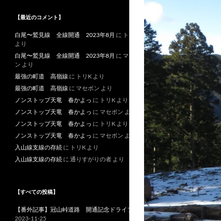
【最近のコメント】
白尾〜鷲見線 全線開通 2023年8月
に
トリK
より
白尾〜鷲見線 全線開通 2023年8月
に
マセボ
ン
より
最強の町道 高嶺線
に
トリK
より
最強の町道 高嶺線
に
マセボン
より
ノンストップ天竜 春かよっ
に
トリK
より
ノンストップ天竜 春かよっ
に
マセボン
より
ノンストップ天竜 春かよっ
に
トリK
より
ノンストップ天竜 春かよっ
に
マセボン
より
入山線支線の存続
に
トリK
より
入山線支線の存続
に
通りすがりの者
より
【すべての投稿】
【番外記事】冠山峠道路 開通記念ドライブ
2023-11-25