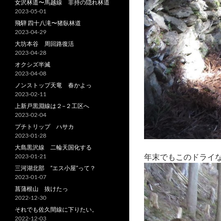
女沢林道〜馬越線 非持の隠れ林道
2023-05-01
飛騨 四十八滝〜猪臥林道
2023-04-29
大坊本谷 周回路復活
2023-04-28
オクシズ半滅
2023-04-08
ノンストップ天竜 春かよっ
2023-02-11
上新戸黒淵線は２−２工区へ
2023-02-04
プチトリップ ハサカ
2023-01-28
大島黒沢線 二輪天国化する
年末でもこのドライな路
2023-01-21
三河湖北部 ”エス小屋”って？
2023-01-07
菖蒲根山 抜けたっ
2022-12-30
それでも佐久間線に下りたい。
2022-12-03