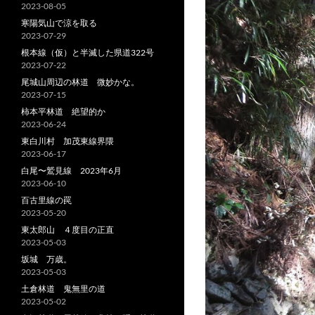
2023-08-05
寒陽気山で涼を取る
2023-07-29
根本線（仮）と半滅した県道322号
2023-07-22
尾城山周辺の林道 微妙かな。
2023-07-15
柿本平林道 絶望的か
2023-06-24
東白川村 加茂東線界隈
2023-06-17
白尾〜鷲見線 2023年6月
2023-06-10
百古里線の罠
2023-05-20
東太郎山 ４度目の正直
2023-05-03
坂城 万歳。
2023-05-03
土倉林道 鬼無里の道
2023-05-02