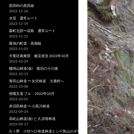
黒田峠の黒田線
2022-11-26
水窪 通常ルート
2022-11-19
森町北部〜花島 通常ルート
2022-11-12
最強の町道 高嶺線
2022-11-05
天竜区南東部 被災状況 2022年10月
2022-10-29
棚洞山林道(仮) 復旧のその後
2022-10-15
青田山林道 〜 女沢林道 大鹿村へ
2022-10-08
傍陽五道 フル 2022年10月
2022-10-01
赤沼田林道 〜 小黒川林道
2022-09-24
高屹山林道(仮) と 久須母林道
2022-09-17
久々野 小坊〜口有道林道とシゲ島山のギザ