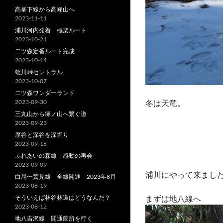
高峯下線から高峰山へ
2023-11-11
浦川河内発着 極楽ルート
2023-10-21
二ツ森定番ルート完成
2023-10-14
蛭川峠セントラル
2023-10-07
二ツ森ワンダーランド
2023-09-30
冬は天竜。
三丸山から塚ノ山へ繋ぐ道
2023-09-23
厚谷と深谷を深堀り
2023-09-16
ふれあいの森線 感動の再会
2023-09-09
浦川にやって来まし
白尾〜鷲見線 全線開通 2023年8月
2023-08-19
そういえば林谷林道はどうなんだ？
まずは地八線へ
2023-08-12
地八吉沢線 開通箇所を行く