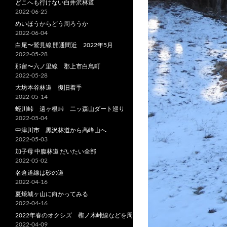
どこへも行けない白井沢林道
2022-06-25
めいほうからどう周ろうか
2022-06-04
白尾〜鷲見線 開通間近 2022年5月
2022-05-28
那留〜六ノ里線 郡上市白鳥町
2022-05-28
大坊本谷林道 復旧着手
2022-05-14
蛭川峠 遠ヶ根峠 二ッ森山ダート巡り
2022-05-04
中津川市 黒沢林道から高峰山へ
2022-05-03
加子母 中腹林道 だいたい全部
2022-05-02
名倉道線は砂の道
2022-04-16
夏焼城ヶ山に向かってみる
2022-04-16
2022年春のオクシズ 樫ノ木峠線などを周る
2022-04-09