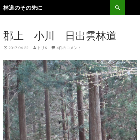
検
林道のその先に
索
コ
ン
テ
郡上 小川 日出雲林道
ン
ツ
へ
2017-04-22
トリK
4件のコメント
ス
キ
ッ
プ