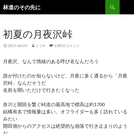
検
林道のその先に
索
コ
ン
テ
初夏の月夜沢峠
ン
ツ
へ
2017-06-03
トリK
13件のコメント
ス
キ
月夜沢、なんて情緒のある呼び名なんだろう
ッ
プ
誰が付けたのか知らないけど、月夜に多く通るから「月夜
沢峠」なんだそうだ
名前を聞いただけで行きたくなった
奈川と開田を繋ぐ峠道の最高地で標高は約1700
結構有名で情報量は多い。オフライダーも多く訪れている
みたい
開田側からのアクセスは絶望的な崩落で行き止まりのよう
だ