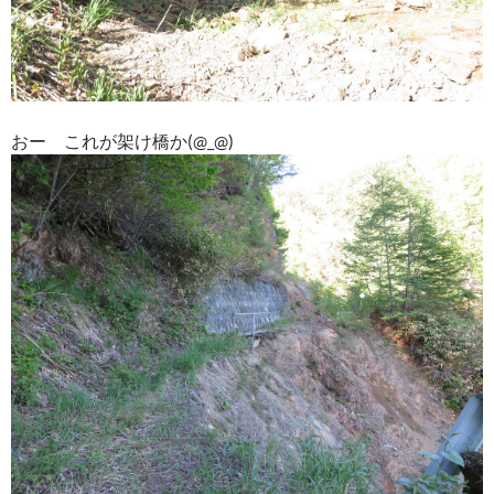
おー これが架け橋か(@_@)