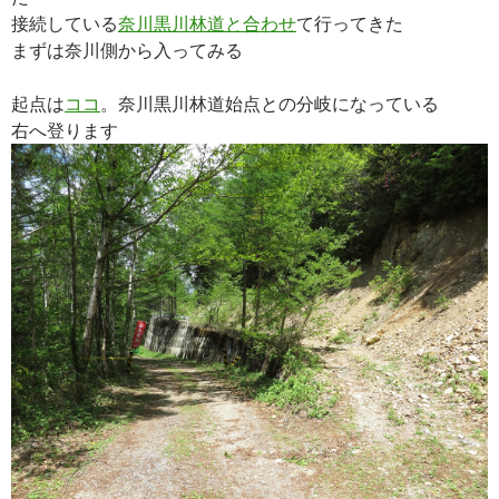
接続している
奈川黒川林道と合わせ
て行ってきた
まずは奈川側から入ってみる
起点は
ココ
。奈川黒川林道始点との分岐になっている
右へ登ります