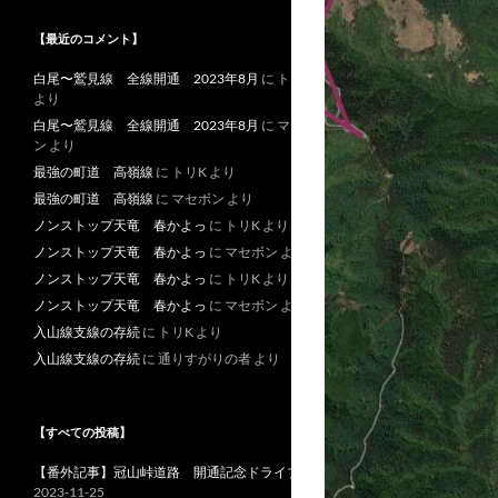
【最近のコメント】
白尾〜鷲見線 全線開通 2023年8月
に
トリK
より
白尾〜鷲見線 全線開通 2023年8月
に
マセボ
ン
より
最強の町道 高嶺線
に
トリK
より
最強の町道 高嶺線
に
マセボン
より
ノンストップ天竜 春かよっ
に
トリK
より
ノンストップ天竜 春かよっ
に
マセボン
より
ノンストップ天竜 春かよっ
に
トリK
より
ノンストップ天竜 春かよっ
に
マセボン
より
入山線支線の存続
に
トリK
より
入山線支線の存続
に
通りすがりの者
より
【すべての投稿】
【番外記事】冠山峠道路 開通記念ドライブ
2023-11-25