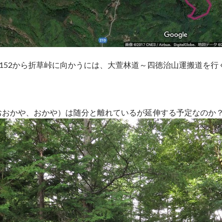
152から折草峠に向かうには、大萱林道～四徳治山運搬道を行
おおかや、おかや）は随分と離れているが延伸する予定なのか