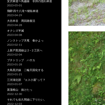
女沢林道〜馬越線 非持の隠れ林道
2023-05-01
飛騨 四十八滝〜猪臥林道
2023-04-29
大坊本谷 周回路復活
2023-04-28
オクシズ半滅
2023-04-08
ノンストップ天竜 春かよっ
2023-02-11
上新戸黒淵線は２−２工区へ
2023-02-04
プチトリップ ハサカ
2023-01-28
大島黒沢線 二輪天国化する
2023-01-21
三河湖北部 ”エス小屋”って？
2023-01-07
菖蒲根山 抜けたっ
2022-12-30
それでも佐久間線に下りたい。
2022-12-03