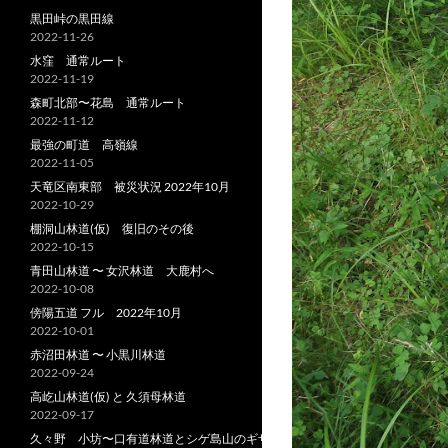
黒田峠の黒田線
2022-11-26
水窪 通常ルート
2022-11-19
森町北部〜花島 通常ルート
2022-11-12
最強の町道 高嶺線
2022-11-05
天竜区南東部 被災状況 2022年10月
2022-10-29
棚洞山林道(仮) 復旧のその後
2022-10-15
青田山林道 〜 女沢林道 大鹿村へ
2022-10-08
傍陽五道 フル 2022年10月
2022-10-01
赤沼田林道 〜 小黒川林道
2022-09-24
高屹山林道(仮) と 久須母林道
2022-09-17
久々野 小坊〜口有道林道とシゲ島山のギザ