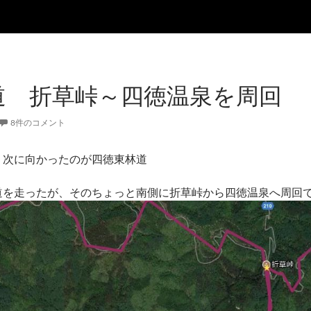
道 折草峠～四徳温泉を周回
8件のコメント
、次に向かったのが四徳東林道
道を走ったが、そのちょっと南側に折草峠から四徳温泉へ周回