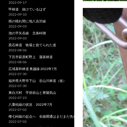
2022-09-17
甲林道 抜けているはず
2022-09-10
雨の晴れ間に地八吉沢線
2022-09-03
池の平矢岳線 北条峠側
2022-09-03
黒石林道 牧場と捨てられた道
2022-08-06
下呂市萩原町野上 蓮坂林道
2022-08-06
広域基幹林道 奥越線 2022年7月
2022-07-30
福井県大野市下山 谷山川林道（仮）
2022-07-30
東白川村 手掛岩山と寒陽気山
2022-07-23
八重枯線の状況 2022年7月
2022-07-02
権七峠線の起点へ 全線開通はまだまだ先か
2022-07-02