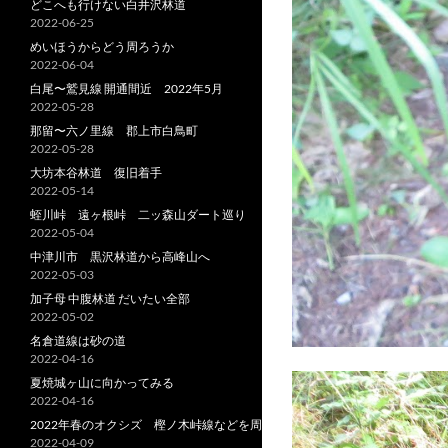
どこへも行けない白井沢林道
2022-06-25
めいほうからどう周ろうか
2022-06-04
白尾〜鷲見線 開通間近 2022年5月
2022-05-28
那留〜六ノ里線 郡上市白鳥町
2022-05-28
大坊本谷林道 復旧着手
2022-05-14
蛭川峠 遠ヶ根峠 二ッ森山ダート巡り
2022-05-04
中津川市 黒沢林道から高峰山へ
2022-05-03
加子母 中腹林道 だいたい全部
2022-05-02
名倉道線は砂の道
2022-04-16
夏焼城ヶ山に向かってみる
2022-04-16
2022年春のオクシズ 樫ノ木峠線などを周る
2022-04-09