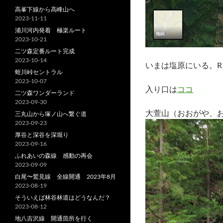
高峯下線から高峰山へ
2023-11-11
浦川河内発着 極楽ルート
2023-10-21
二ツ森定番ルート完成
2023-10-14
いまは塩原にいる。R
蛭川峠セントラル
2023-10-07
入り口は
ココ
二ツ森ワンダーランド
2023-09-30
大萱山（おおがや、
三丸山から塚ノ山へ繋ぐ道
2023-09-23
厚谷と深谷を深堀り
2023-09-16
ふれあいの森線 感動の再会
2023-09-09
白尾〜鷲見線 全線開通 2023年8月
2023-08-19
そういえば林谷林道はどうなんだ？
2023-08-12
地八吉沢線 開通箇所を行く