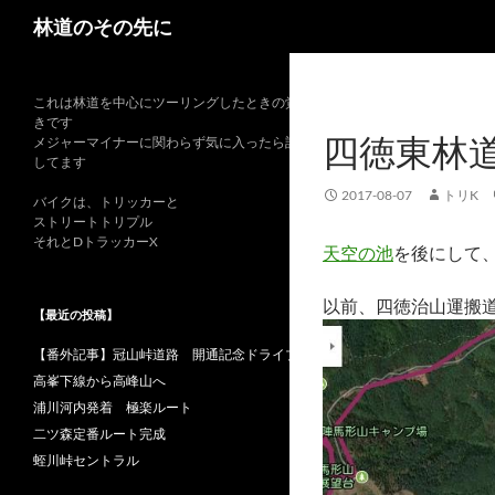
検
林道のその先に
索
これは林道を中心にツーリングしたときの覚書
きです
四徳東林
メジャーマイナーに関わらず気に入ったら記録
してます
2017-08-07
トリK
バイクは、トリッカーと
ストリートトリプル
それとDトラッカーX
天空の池
を後にして
以前、四徳治山運搬
【最近の投稿】
【番外記事】冠山峠道路 開通記念ドライブ
高峯下線から高峰山へ
浦川河内発着 極楽ルート
二ツ森定番ルート完成
蛭川峠セントラル