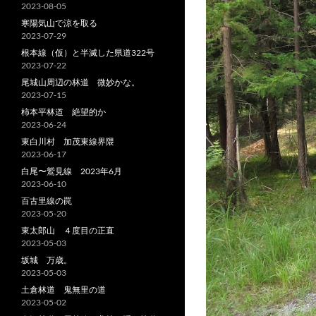
2023-08-05
寒陽気山で涼を取る
2023-07-29
根本線（仮）と半滅した県道322号
2023-07-22
尾城山周辺の林道 微妙かな。
2023-07-15
柿本平林道 絶望的か
2023-06-24
東白川村 加茂東線界隈
2023-06-17
白尾〜鷲見線 2023年6月
2023-06-10
百古里線の罠
2023-05-20
東太郎山 ４度目の正直
2023-05-03
坂城 万歳。
2023-05-03
土倉林道 鬼無里の道
2023-05-02