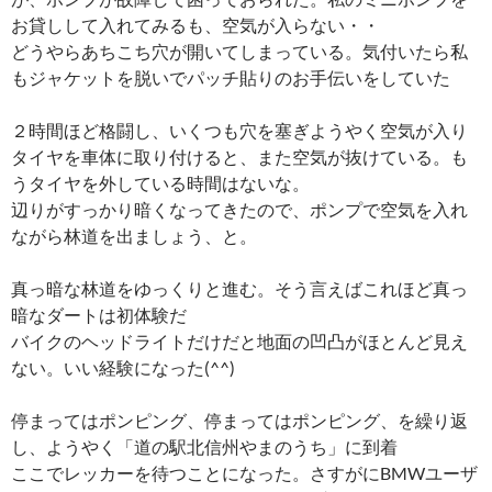
お貸しして入れてみるも、空気が入らない・・
どうやらあちこち穴が開いてしまっている。気付いたら私
もジャケットを脱いでパッチ貼りのお手伝いをしていた
２時間ほど格闘し、いくつも穴を塞ぎようやく空気が入り
タイヤを車体に取り付けると、また空気が抜けている。も
うタイヤを外している時間はないな。
辺りがすっかり暗くなってきたので、ポンプで空気を入れ
ながら林道を出ましょう、と。
真っ暗な林道をゆっくりと進む。そう言えばこれほど真っ
暗なダートは初体験だ
バイクのヘッドライトだけだと地面の凹凸がほとんど見え
ない。いい経験になった(^^)
停まってはポンピング、停まってはポンピング、を繰り返
し、ようやく「道の駅北信州やまのうち」に到着
ここでレッカーを待つことになった。さすがにBMWユーザ