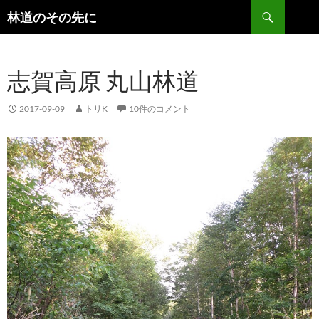
検
林道のその先に
索
コ
ン
テ
志賀高原 丸山林道
ン
ツ
へ
2017-09-09
トリK
10件のコメント
ス
キ
ッ
プ