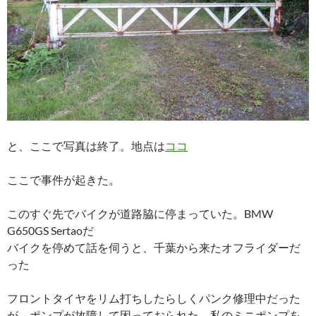
と、ここで写真は終了。地点は
ココ
ここで事件が起きた。
このすぐ先でバイクが道路脇に停まっていた。BMW
G650GS Sertaoだ
バイクを停めて話を伺うと、千葉から来たオフライダーだ
った
フロントタイヤをリム打ちしたらしくパンク修理中だった
が、ポンプが故障して困っておられた。私のミニポンプを