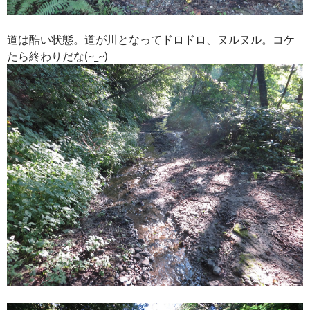
道は酷い状態。道が川となってドロドロ、ヌルヌル。コケ
たら終わりだな(~_~)