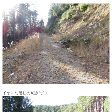
イヤ～な感じのA型(^_^;)