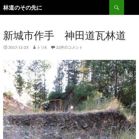
検
林道のその先に
索
コ
ン
テ
新城市作手 神田道瓦林道
ン
ツ
へ
2017-11-23
トリK
22件のコメント
ス
キ
ッ
プ