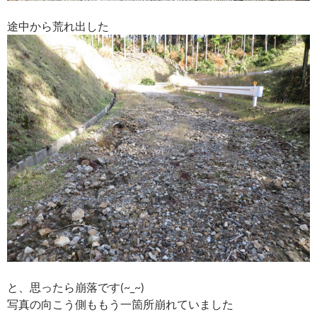
途中から荒れ出した
と、思ったら崩落です(~_~)
写真の向こう側ももう一箇所崩れていました