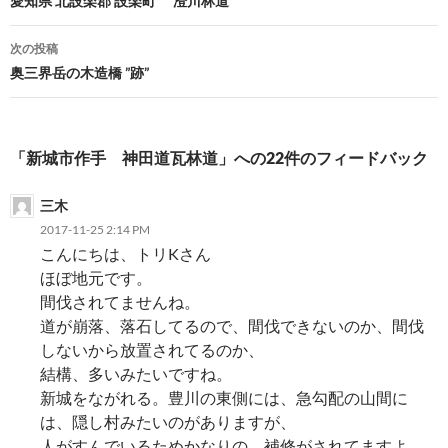
稿
愛知県 北設楽郡 設楽町 澄川林道
ナ
次の投稿
ビ
奥三界岳の木造橋 ”跡”
ゲ
ー
「新城市作手 神田道瓦林道」への22件のフィードバック
シ
三木
ョ
2017-11-25 2:14 PM
ン
こんにちは、トリKさん
ほぼ地元です。
間伐されてませんね。
道が崩落、落石してるので、間伐できないのか、間伐
しないから放置されてるのか、
結構、多いみたいですね。
新城をながれる。豊川の東側には、急勾配の山間に
は、隠し村みたいのがありますが、
人がすんでいるためかなりの、補修がされてますよ。