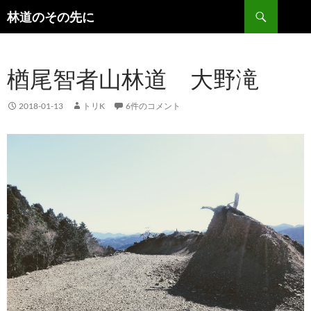
検
林道のその先に
索
コ
ン
テ
楢尾智者山林道 大野滝
ン
ツ
へ
2018-01-13
トリK
6件のコメント
ス
キ
ッ
プ