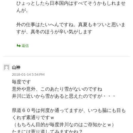
ひょっとしたら日本国内はすべてそうかもしれませ
んが。
外の仕事はたいへんですね。真夏もキツいと思いま
すが、真冬のほうが辛い気がします
返信
山神
2018-01-14 5:54 PM
毎度です
意外や意外、このあたり雪がないのですね
井川に近いから雪があると思えたのですが・・・
県道６０号は何度か通ってますが、いつも脇にも目も
くれず素通りですｗ
（もちろん目的が毎度井川なのはご存知かとｗ）
たまには寄り道してみますかね？