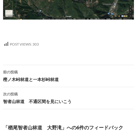
POST VIEWS:
303
投
前の投稿
稿
樫ノ木峠林道と一本杉峠林道
ナ
次の投稿
ビ
智者山林道 不通区間を見にいこう
ゲ
ー
「楢尾智者山林道 大野滝」への6件のフィードバック
シ