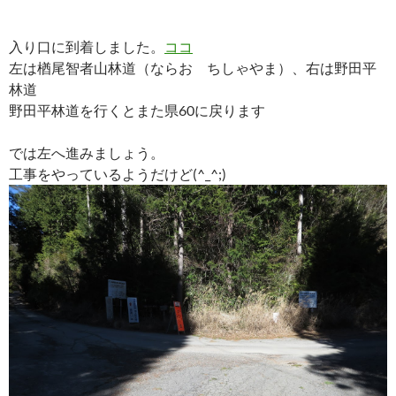
入り口に到着しました。
ココ
左は楢尾智者山林道（ならお ちしゃやま）、右は野田平
林道
野田平林道を行くとまた県60に戻ります
では左へ進みましょう。
工事をやっているようだけど(^_^;)