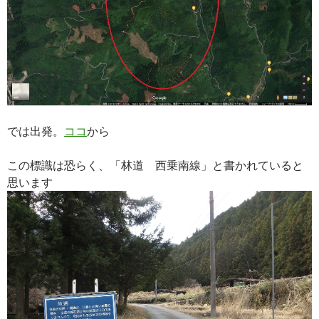
では出発。
ココ
から
この標識は恐らく、「林道 西乗南線」と書かれていると
思います