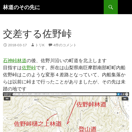
検
林道のその先に
索
コ
ン
テ
交差する佐野峠
ン
ツ
へ
2018-03-17
トリK
4件のコメント
ス
キ
石神峠林道
の後、佐野川沿いの町道を北上します
ッ
目指すは
佐野峠
です。所在は山梨県南巨摩郡南部町町内船
プ
佐野峠はこのような変形４差路となっていて、内船集落か
らは以前に峠まで行ったことがありましたが、その先は未
踏の地です