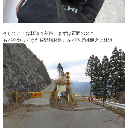
そしてここは林道４差路。まずは正面の２本
右が今やってきた佐野峠林道。左が佐野峠樋之上林道