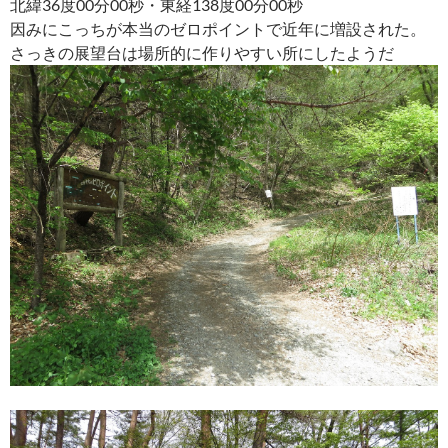
北緯36度00分00秒・東経138度00分00秒
因みにこっちが本当のゼロポイントで近年に増設された。
さっきの展望台は場所的に作りやすい所にしたようだ