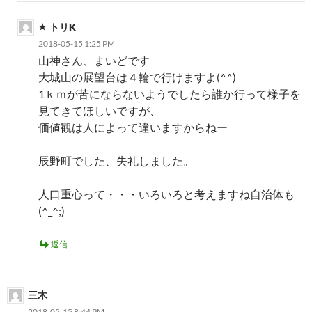
トリK
2018-05-15 1:25 PM
山神さん、まいどです
大城山の展望台は４輪で行けますよ(^^)
1ｋｍが苦にならないようでしたら誰か行って様子を
見てきてほしいですが、
価値観は人によって違いますからねー
辰野町でした、失礼しました。
人口重心って・・・いろいろと考えますね自治体も
(^_^;)
返信
三木
2018-05-15 8:44 PM