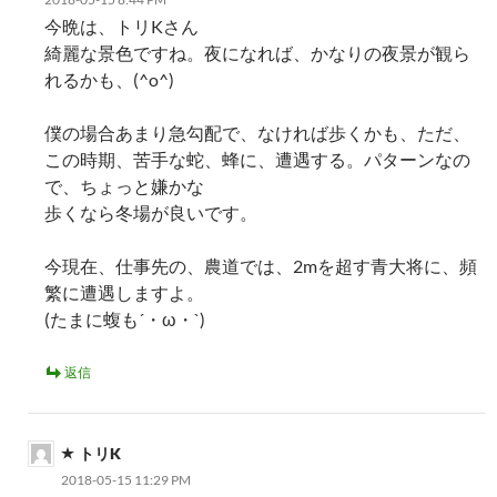
今晩は、トリKさん
綺麗な景色ですね。夜になれば、かなりの夜景が観ら
れるかも、(^o^)
僕の場合あまり急勾配で、なければ歩くかも、ただ、
この時期、苦手な蛇、蜂に、遭遇する。パターンなの
で、ちょっと嫌かな
歩くなら冬場が良いです。
今現在、仕事先の、農道では、2mを超す青大将に、頻
繁に遭遇しますよ。
(たまに蝮も´・ω・`)
返信
トリK
2018-05-15 11:29 PM