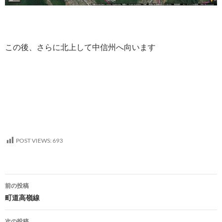
この後、さらに北上して中信州へ向います
POST VIEWS:
693
投
前の投稿
稿
町道高嶺線
ナ
次の投稿