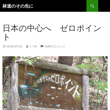
検
林道のその先に
索
コ
ン
テ
日本の中心へ ゼロポイン
ン
ツ
ト
へ
ス
キ
2018-05-01
トリK
16件のコメント
ッ
プ