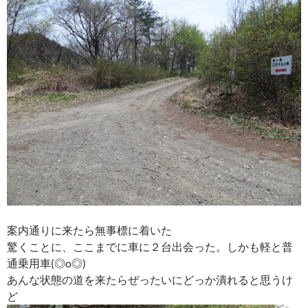
案内通りに来たら無事標に着いた
驚くことに、ここまでに車に２台出会った。しかも軽と普
通乗用車(◎o◎)
あんな状態の道を来たらぜったいにどっか潰れると思うけ
ど