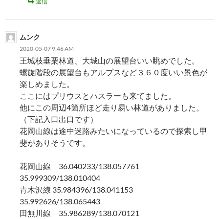
返信
ムンク
2020-05-07 9:46 AM
王城枝垂栗林道、大城山の展望台いい眺めでした。
螺旋階段の展望台もアルプスなど３６０度いい景色が
楽しめました。
ここにはプリウスとハスラーも来てました。
他にこの周辺4箇所ほど走り易い林道がありました。
（下記入口出口です）
花岡山線は途中迷路みたいになっているので探索し甲
斐がありそうです。
花岡山線 36.040233/138.057761
35.999309/138.010404
青木沢線 35.984396/138.041153
35.992626/138.065443
田無川線 35.986289/138.070121