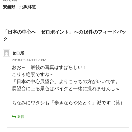
ビ
安曇野 北沢林道
ゲ
ー
「日本の中心へ ゼロポイント」への16件のフィードバッ
シ
ク
ョ
セロ尾
ン
2018-05-14 11:36 PM
おお～ 最後の写真はすばらしい！
こりゃ絶景ですね～
「日本の中心展望台」よりこっちの方がいいです。
展望台に上る景色はバイクと一緒に撮れませんしｗ
ちなみにワタシも「歩きならやめとく」派です（笑）
返信