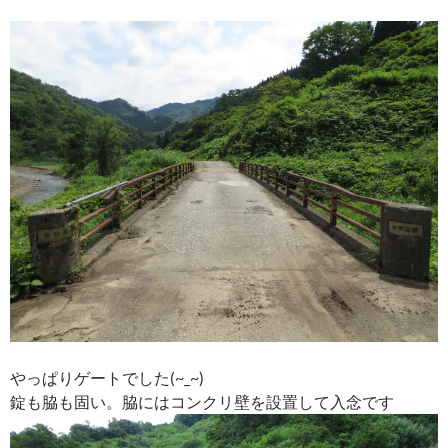
やっぱりゲートでした(~_~)
錠も脇も固い。脇にはコンクリ壁を設置して入念です