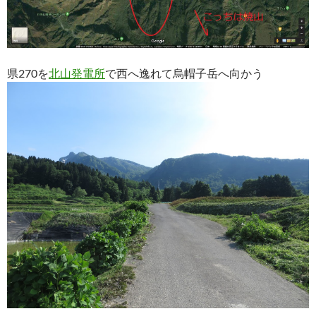
県270を
北山発電所
で西へ逸れて烏帽子岳へ向かう