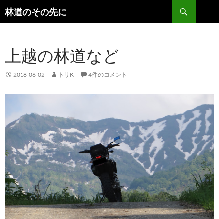
検
林道のその先に
索
コ
ン
テ
上越の林道など
ン
ツ
へ
2018-06-02
トリK
4件のコメント
ス
キ
ッ
プ