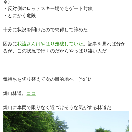
る）
・反対側のロッテスキー場でもゲート封鎖
・とにかく危険
十分に状況を聞けたので納得して諦めた
因みに
我流さんはやはり走破していた
。記事を見れば分か
るが、この状況で行くのだからやっぱり凄い人だ
気持ちを切り替えて次の目的地へ (^o^)/
焼山林道。
ココ
焼山に車両で限りなく近づけそうな気がする林道だ