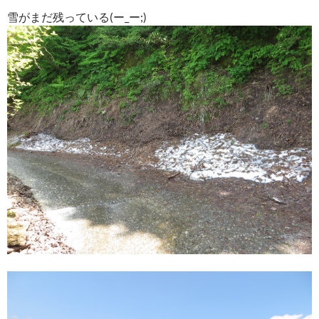
雪がまだ残っている(ー_ー;)