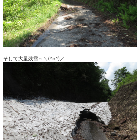
そして大量残雪～＼(^o^)／