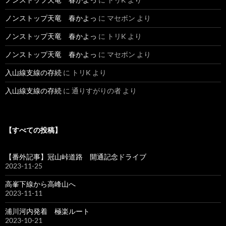
ノンストップ天竜 春かよっ
に
マセボン
より
ノンストップ天竜 春かよっ
に
トリK
より
ノンストップ天竜 春かよっ
に
マセボン
より
入山線支線の存続
に
トリK
より
入山線支線の存続
に
通りすがりの者
より
【すべての投稿】
【番外記事】冠山峠道路 開通記念ドライブ
2023-11-25
高峯下線から高峰山へ
2023-11-11
浦川河内発着 極楽ルート
2023-10-21