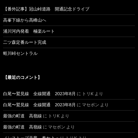
【番外記事】冠山峠道路 開通記念ドライブ
高峯下線から高峰山へ
浦川河内発着 極楽ルート
二ツ森定番ルート完成
蛭川峠セントラル
【最近のコメント】
白尾〜鷲見線 全線開通 2023年8月
に
トリK
より
白尾〜鷲見線 全線開通 2023年8月
に
マセボン
より
最強の町道 高嶺線
に
トリK
より
最強の町道 高嶺線
に
マセボン
より
ノンストップ天竜 春かよっ
に
トリK
より