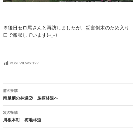
※後日セロ尾さんと再訪しましたが、災害倒木のため入り
口で撤収しています(~_~)
POST VIEWS:
199
投
前の投稿
稿
南足柄の林道② 足柄林道へ
ナ
次の投稿
ビ
川根本町 梅地林道
ゲ