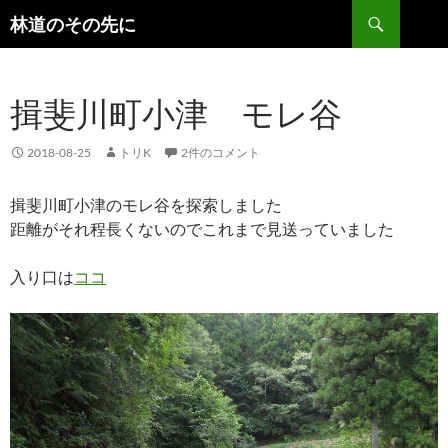
検
林道のその先に
索
コ
ン
テ
揖斐川町小津 モレ谷
ン
ツ
へ
2018-08-25
トリK
2件のコメント
ス
キ
揖斐川町小津のモレ谷を探索しました
ッ
距離がそれ程長くないのでこれまで見送っていました
プ
入り口は
ココ