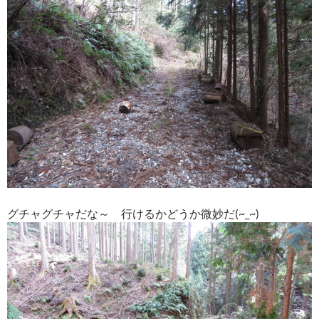
グチャグチャだな～ 行けるかどうか微妙だ(~_~)