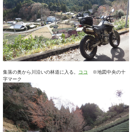
集落の奥から川沿いの林道に入る。
ココ
※地図中央の十
字マーク