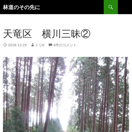
検
林道のその先に
索
コ
ン
テ
天竜区 横川三昧②
ン
ツ
へ
2018-12-29
トリK
4件のコメント
ス
キ
ッ
プ