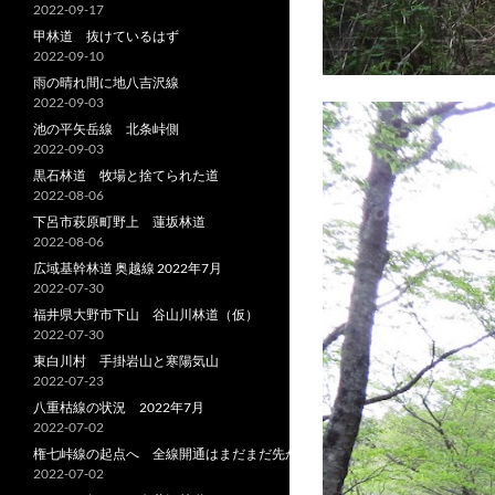
2022-09-17
甲林道 抜けているはず
2022-09-10
雨の晴れ間に地八吉沢線
2022-09-03
池の平矢岳線 北条峠側
2022-09-03
黒石林道 牧場と捨てられた道
2022-08-06
下呂市萩原町野上 蓮坂林道
2022-08-06
広域基幹林道 奥越線 2022年7月
2022-07-30
福井県大野市下山 谷山川林道（仮）
2022-07-30
東白川村 手掛岩山と寒陽気山
2022-07-23
八重枯線の状況 2022年7月
2022-07-02
権七峠線の起点へ 全線開通はまだまだ先か
2022-07-02