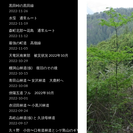
黒田峠の黒田線
2022-11-26
水窪 通常ルート
2022-11-19
森町北部〜花島 通常ルート
2022-11-12
最強の町道 高嶺線
2022-11-05
天竜区南東部 被災状況 2022年10月
2022-10-29
棚洞山林道(仮) 復旧のその後
2022-10-15
青田山林道 〜 女沢林道 大鹿村へ
2022-10-08
傍陽五道 フル 2022年10月
2022-10-01
赤沼田林道 〜 小黒川林道
2022-09-24
高屹山林道(仮) と 久須母林道
2022-09-17
久々野 小坊〜口有道林道とシゲ島山のギザ