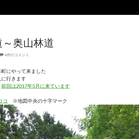
道～奥山林道
6件のコメント
本町にやって来ました
見に行きます
。
前回は2017年5月に来ています
ココ
※地図中央の十字マーク