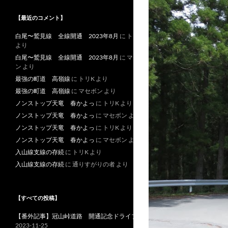
【最近のコメント】
白尾〜鷲見線 全線開通 2023年8月
に
トリK
より
白尾〜鷲見線 全線開通 2023年8月
に
マセボ
ン
より
最強の町道 高嶺線
に
トリK
より
最強の町道 高嶺線
に
マセボン
より
ノンストップ天竜 春かよっ
に
トリK
より
ノンストップ天竜 春かよっ
に
マセボン
より
ノンストップ天竜 春かよっ
に
トリK
より
ノンストップ天竜 春かよっ
に
マセボン
より
入山線支線の存続
に
トリK
より
入山線支線の存続
に
通りすがりの者
より
【すべての投稿】
【番外記事】冠山峠道路 開通記念ドライブ
2023-11-25