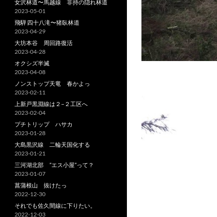
女沢林道〜馬越線 非持の隠れ林道
2023-05-01
飛騨 四十八滝〜猪臥林道
2023-04-29
大坊本谷 周回路復活
2023-04-28
オクシズ半滅
2023-04-08
ノンストップ天竜 春かよっ
2023-02-11
上新戸黒淵線は２−２工区へ
2023-02-04
プチトリップ ハサカ
2023-01-28
大島黒沢線 二輪天国化する
2023-01-21
三河湖北部 ”エス小屋”って？
2023-01-07
菖蒲根山 抜けたっ
2022-12-30
それでも佐久間線に下りたい。
2022-12-03