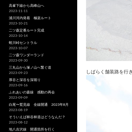
高峯下線から高峰山へ
2023-11-11
浦川河内発着 極楽ルート
2023-10-21
二ツ森定番ルート完成
2023-10-14
蛭川峠セントラル
2023-10-07
二ツ森ワンダーランド
2023-09-30
三丸山から塚ノ山へ繋ぐ道
しばらく舗装路を行
2023-09-23
厚谷と深谷を深堀り
2023-09-16
ふれあいの森線 感動の再会
2023-09-09
白尾〜鷲見線 全線開通 2023年8月
2023-08-19
そういえば林谷林道はどうなんだ？
2023-08-12
地八吉沢線 開通箇所を行く