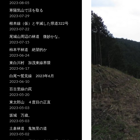
2023-08-05
寒陽気山で涼を取る
2023-07-29
根本線（仮）と半滅した県道322号
2023-07-22
尾城山周辺の林道 微妙かな。
2023-07-15
柿本平林道 絶望的か
2023-06-24
東白川村 加茂東線界隈
2023-06-17
白尾〜鷲見線 2023年6月
2023-06-10
百古里線の罠
2023-05-20
東太郎山 ４度目の正直
2023-05-03
坂城 万歳。
2023-05-03
土倉林道 鬼無里の道
2023-05-02