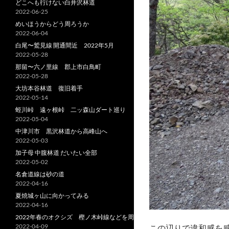
どこへも行けない白井沢林道
2022-06-25
めいほうからどう周ろうか
2022-06-04
白尾〜鷲見線 開通間近 2022年5月
2022-05-28
那留〜六ノ里線 郡上市白鳥町
2022-05-28
大坊本谷林道 復旧着手
2022-05-14
蛭川峠 遠ヶ根峠 二ッ森山ダート巡り
2022-05-04
中津川市 黒沢林道から高峰山へ
2022-05-03
加子母 中腹林道 だいたい全部
2022-05-02
名倉道線は砂の道
2022-04-16
夏焼城ヶ山に向かってみる
2022-04-16
2022年春のオクシズ 樫ノ木峠線などを周る
2022-04-09
この辺りで違和感を