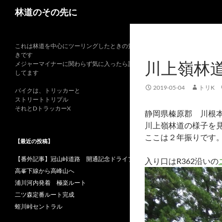
検
林道のその先に
索
これは林道を中心にツーリングしたときの覚書
きです
川上嶺林
メジャーマイナーに関わらず気に入ったら記録
してます
2019-05-04
トリK
バイクは、トリッカーと
ストリートトリプル
それとDトラッカーX
静岡県榛原郡 川根
川上嶺林道の様子を
ここは２年振りです
【最近の投稿】
【番外記事】冠山峠道路 開通記念ドライブ
入り口はR362沿いの
高峯下線から高峰山へ
浦川河内発着 極楽ルート
二ツ森定番ルート完成
蛭川峠セントラル