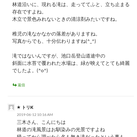
林道沿いに、現れる滝は、走っててふと、立ち止まる
存在ですよね。
木立で景色みれないときの清涼剤みたいですね。
稚児の滝なかなかの落差がありますね。
写真からでも、十分伝わりますね(^_^)
滝ではないんですが、池口岳登山道途中の
斜面に水苔で覆われた水場は、緑が映えてとても綺麗
でしたよ。(^o^)
返信
トリK
2019-06-12 10:16 AM
三木さん、こんにちは
林道の滝風景はお馴染みの光景ですよね
帰ってから調べたら名も無き滝だったという事も。