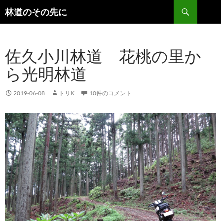
検
林道のその先に
索
コ
ン
テ
佐久小川林道 花桃の里か
ン
ツ
ら光明林道
へ
ス
キ
2019-06-08
トリK
10件のコメント
ッ
プ