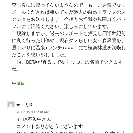
空写真には載ってないようなので、もしご迷惑でなく
メ－ルくだされば粗いですが過去の自己トラックのス
クショをお送りします。今後もお怪我や故障無くパワ
フルにご活躍ください、楽しみにしています。
脱線しますが、過去のレポートも拝見し四半世紀前
に良く行った川俣や、現在ダメらしい安ケ森界隈を、
昼下がりに温泉+ランチ+○○○、にて極楽林道を満喫し
たことを思い起しました。
尚、BETAが直るまで祈りつつこの名前でいきます
ね。
返信
トリK
2019-06-11 1:00 AM
BETA不動中さん
コメントありがとうございます