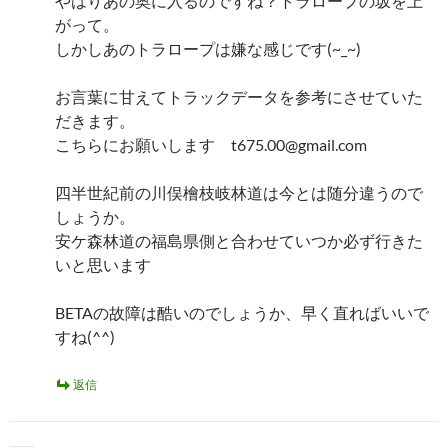
やはりあの奥に入るのですね？トラロープの坂を上
がって。
しかしあのトラロープは嫌な感じです(~_~)
お言葉に甘えてトラックデータを参考にさせていた
だきます。
こちらにお願いします t675.00@gmail.com
四半世紀前の川俣檜枝岐林道は今とは随分違うので
しょうか。
安ケ森林道の福島県側と合わせていつか必ず行きた
いと思います
BETAの故障は酷いのでしょうか、早く直ればいいで
すね(^^)
返信