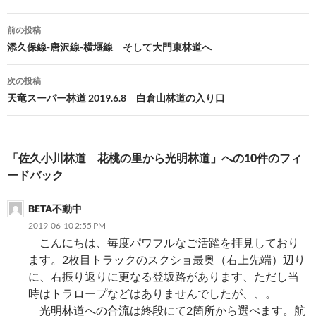
投
前の投稿
稿
添久保線-唐沢線-横堰線 そして大門東林道へ
ナ
次の投稿
ビ
天竜スーパー林道 2019.6.8 白倉山林道の入り口
ゲ
ー
「佐久小川林道 花桃の里から光明林道」への10件のフィ
シ
ードバック
ョ
BETA不動中
ン
2019-06-10 2:55 PM
こんにちは、毎度パワフルなご活躍を拝見しており
ます。2枚目トラックのスクショ最奥（右上先端）辺り
に、右振り返りに更なる登坂路があります、ただし当
時はトラロープなどはありませんでしたが、、。
光明林道への合流は終段にて2箇所から選べます。航