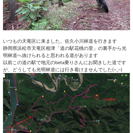
いつもの天竜区に来ました。佐久小川林道を行きます
静岡県浜松市天竜区相津「道の駅花桃の里」の裏手から光
明林道へ抜けられると思われる道があります
以前この道の駅で地元のbeta乗りさんにお聞きした道です
が、どうしても光明林道には行き着けませんでした(~_~)