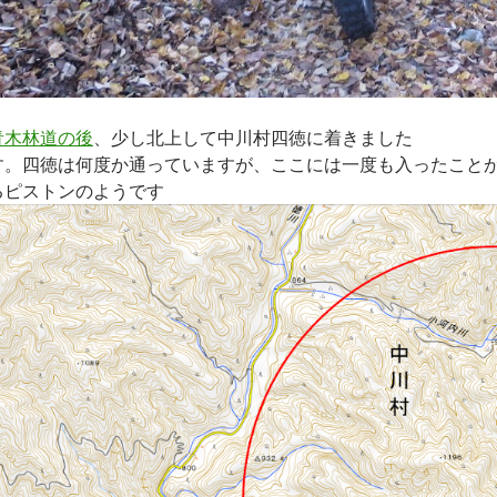
青木林道の後
、少し北上して中川村四徳に着きました
す。四徳は何度か通っていますが、ここには一度も入ったこと
るピストンのようです