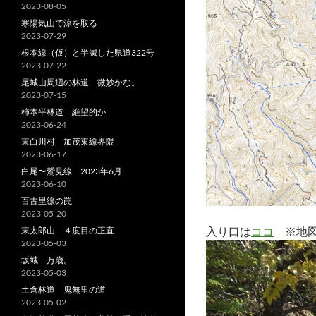
2023-08-05
寒陽気山で涼を取る
2023-07-29
根本線（仮）と半滅した県道322号
2023-07-22
尾城山周辺の林道 微妙かな。
2023-07-15
柿本平林道 絶望的か
2023-06-24
東白川村 加茂東線界隈
2023-06-17
白尾〜鷲見線 2023年6月
2023-06-10
百古里線の罠
2023-05-20
入り口は
ココ
※地図
東太郎山 ４度目の正直
2023-05-03
坂城 万歳。
2023-05-03
土倉林道 鬼無里の道
2023-05-02