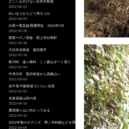
どこへも行けない白井沢林道
2022-06-25
めいほうからどう周ろうか
2022-06-04
白尾〜鷲見線 開通間近 2022年5月
2022-05-28
那留〜六ノ里線 郡上市白鳥町
2022-05-28
大坊本谷林道 復旧着手
2022-05-14
蛭川峠 遠ヶ根峠 二ッ森山ダート巡り
2022-05-04
中津川市 黒沢林道から高峰山へ
2022-05-03
加子母 中腹林道 だいたい全部
2022-05-02
名倉道線は砂の道
2022-04-16
夏焼城ヶ山に向かってみる
2022-04-16
2022年春のオクシズ 樫ノ木峠線などを周る
2022-04-09