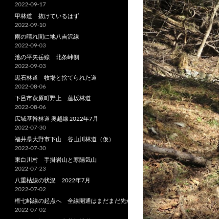
2022-09-17
甲林道 抜けているはず
2022-09-10
雨の晴れ間に地八吉沢線
2022-09-03
池の平矢岳線 北条峠側
2022-09-03
黒石林道 牧場と捨てられた道
2022-08-06
下呂市萩原町野上 蓮坂林道
2022-08-06
広域基幹林道 奥越線 2022年7月
2022-07-30
福井県大野市下山 谷山川林道（仮）
2022-07-30
東白川村 手掛岩山と寒陽気山
2022-07-23
八重枯線の状況 2022年7月
2022-07-02
権七峠線の起点へ 全線開通はまだまだ先か
2022-07-02