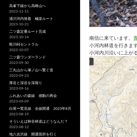
高峯下線から高峰山へ
2023-11-11
浦川河内発着 極楽ルート
2023-10-21
二ツ森定番ルート完成
2023-10-14
南信に来ています。
蛭川峠セントラル
小河内林道を行きま
2023-10-07
小河内川沿いに上が
二ツ森ワンダーランド
2023-09-30
三丸山から塚ノ山へ繋ぐ道
2023-09-23
厚谷と深谷を深堀り
2023-09-16
ふれあいの森線 感動の再会
2023-09-09
白尾〜鷲見線 全線開通 2023年8月
2023-08-19
そういえば林谷林道はどうなんだ？
2023-08-12
地八吉沢線 開通箇所を行く