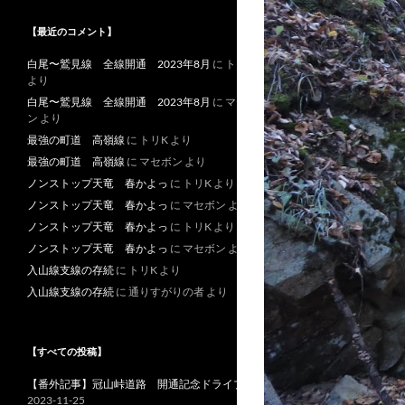
【最近のコメント】
白尾〜鷲見線 全線開通 2023年8月
に
トリK
より
白尾〜鷲見線 全線開通 2023年8月
に
マセボ
ン
より
最強の町道 高嶺線
に
トリK
より
最強の町道 高嶺線
に
マセボン
より
ノンストップ天竜 春かよっ
に
トリK
より
ノンストップ天竜 春かよっ
に
マセボン
より
ノンストップ天竜 春かよっ
に
トリK
より
ノンストップ天竜 春かよっ
に
マセボン
より
入山線支線の存続
に
トリK
より
入山線支線の存続
に
通りすがりの者
より
【すべての投稿】
【番外記事】冠山峠道路 開通記念ドライブ
2023-11-25