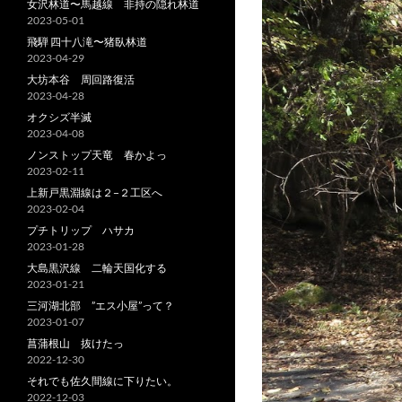
女沢林道〜馬越線 非持の隠れ林道
2023-05-01
飛騨 四十八滝〜猪臥林道
2023-04-29
大坊本谷 周回路復活
2023-04-28
オクシズ半滅
2023-04-08
ノンストップ天竜 春かよっ
2023-02-11
上新戸黒淵線は２−２工区へ
2023-02-04
プチトリップ ハサカ
2023-01-28
大島黒沢線 二輪天国化する
2023-01-21
三河湖北部 ”エス小屋”って？
2023-01-07
菖蒲根山 抜けたっ
2022-12-30
それでも佐久間線に下りたい。
2022-12-03