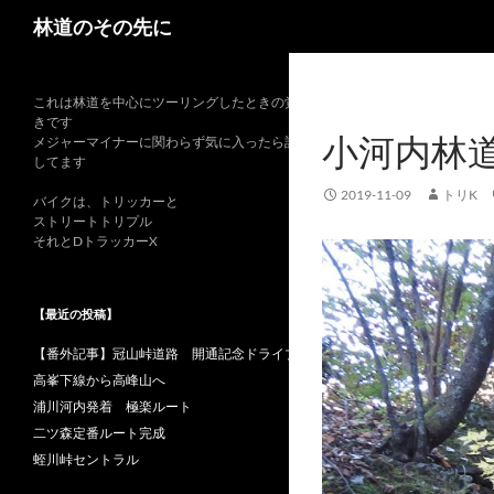
検
林道のその先に
索
これは林道を中心にツーリングしたときの覚書
きです
小河内林
メジャーマイナーに関わらず気に入ったら記録
してます
2019-11-09
トリK
バイクは、トリッカーと
ストリートトリプル
それとDトラッカーX
【最近の投稿】
【番外記事】冠山峠道路 開通記念ドライブ
高峯下線から高峰山へ
浦川河内発着 極楽ルート
二ツ森定番ルート完成
蛭川峠セントラル