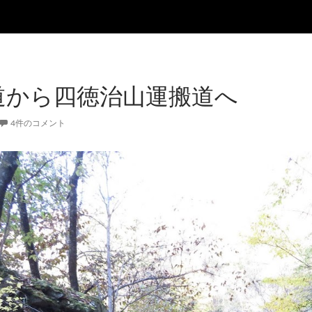
道から四徳治山運搬道へ
4件のコメント