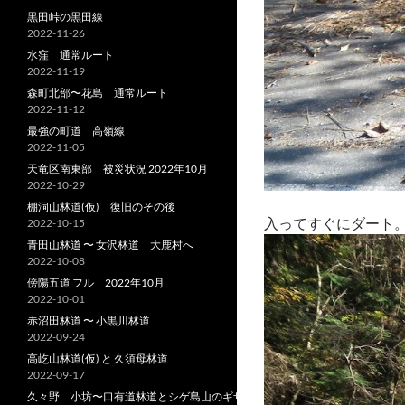
黒田峠の黒田線
2022-11-26
水窪 通常ルート
2022-11-19
森町北部〜花島 通常ルート
2022-11-12
最強の町道 高嶺線
2022-11-05
天竜区南東部 被災状況 2022年10月
2022-10-29
棚洞山林道(仮) 復旧のその後
入ってすぐにダート
2022-10-15
青田山林道 〜 女沢林道 大鹿村へ
2022-10-08
傍陽五道 フル 2022年10月
2022-10-01
赤沼田林道 〜 小黒川林道
2022-09-24
高屹山林道(仮) と 久須母林道
2022-09-17
久々野 小坊〜口有道林道とシゲ島山のギザ