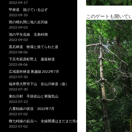
2022-09-17
甲林道 抜けているはず
2022-09-10
このゲートも開いている
雨の晴れ間に地八吉沢線
2022-09-03
池の平矢岳線 北条峠側
2022-09-03
黒石林道 牧場と捨てられた道
2022-08-06
下呂市萩原町野上 蓮坂林道
2022-08-06
広域基幹林道 奥越線 2022年7月
2022-07-30
福井県大野市下山 谷山川林道（仮）
2022-07-30
東白川村 手掛岩山と寒陽気山
2022-07-23
八重枯線の状況 2022年7月
2022-07-02
権七峠線の起点へ 全線開通はまだまだ先か
2022-07-02