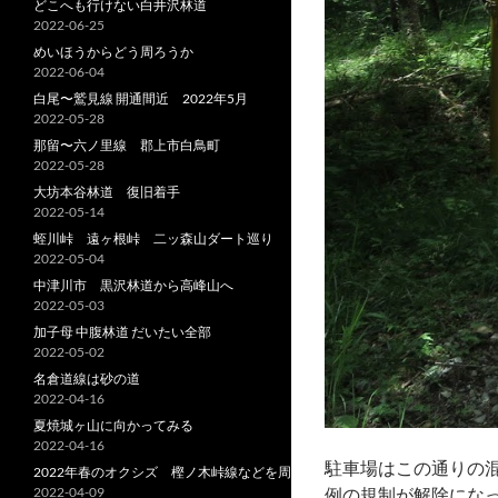
どこへも行けない白井沢林道
2022-06-25
めいほうからどう周ろうか
2022-06-04
白尾〜鷲見線 開通間近 2022年5月
2022-05-28
那留〜六ノ里線 郡上市白鳥町
2022-05-28
大坊本谷林道 復旧着手
2022-05-14
蛭川峠 遠ヶ根峠 二ッ森山ダート巡り
2022-05-04
中津川市 黒沢林道から高峰山へ
2022-05-03
加子母 中腹林道 だいたい全部
2022-05-02
名倉道線は砂の道
2022-04-16
夏焼城ヶ山に向かってみる
2022-04-16
駐車場はこの通りの
2022年春のオクシズ 樫ノ木峠線などを周る
2022-04-09
例の規制が解除になっ