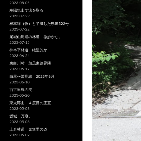
2023-08-05
寒陽気山で涼を取る
2023-07-29
根本線（仮）と半滅した県道322号
2023-07-22
尾城山周辺の林道 微妙かな。
2023-07-15
柿本平林道 絶望的か
2023-06-24
東白川村 加茂東線界隈
2023-06-17
白尾〜鷲見線 2023年6月
2023-06-10
百古里線の罠
2023-05-20
東太郎山 ４度目の正直
2023-05-03
坂城 万歳。
2023-05-03
土倉林道 鬼無里の道
2023-05-02