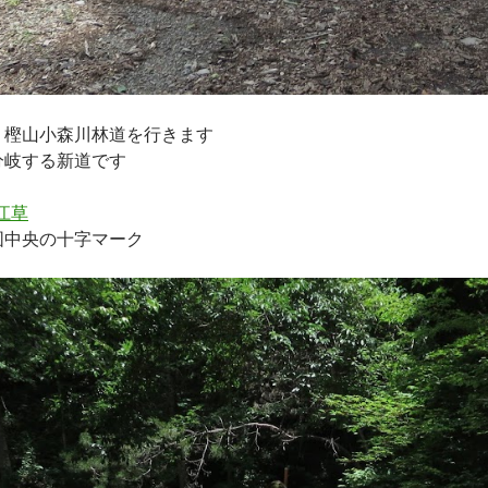
。樫山小森川林道を行きます
分岐する新道です
江草
中央の十字マーク