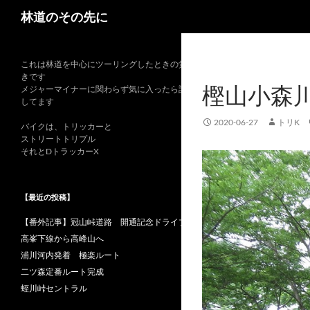
検
林道のその先に
索
これは林道を中心にツーリングしたときの覚書
きです
樫山小森
メジャーマイナーに関わらず気に入ったら記録
してます
2020-06-27
トリK
バイクは、トリッカーと
ストリートトリプル
それとDトラッカーX
【最近の投稿】
【番外記事】冠山峠道路 開通記念ドライブ
高峯下線から高峰山へ
浦川河内発着 極楽ルート
二ツ森定番ルート完成
蛭川峠セントラル