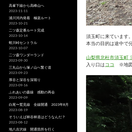
高峯下線から高峰山へ
2023-11-11
浦川河内発着 極楽ルート
2023-10-21
二ツ森定番ルート完成
2023-10-14
須玉町に来ています
蛭川峠セントラル
本当の目的は途中で
2023-10-07
二ツ森ワンダーランド
山梨県北杜市須玉町 
2023-09-30
入り口は
ココ
※地図
三丸山から塚ノ山へ繋ぐ道
2023-09-23
厚谷と深谷を深堀り
2023-09-16
ふれあいの森線 感動の再会
2023-09-09
白尾〜鷲見線 全線開通 2023年8月
2023-08-19
そういえば林谷林道はどうなんだ？
2023-08-12
地八吉沢線 開通箇所を行く