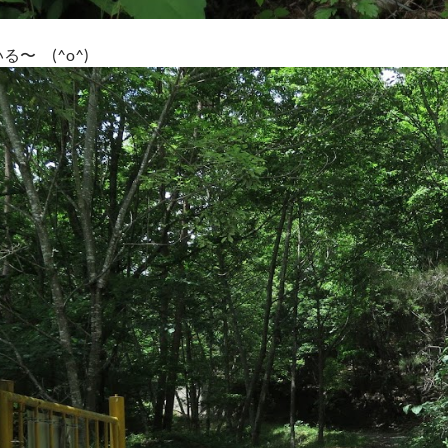
〜 (^o^)