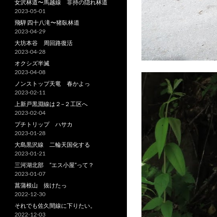
女沢林道〜馬越線 非持の隠れ林道
2023-05-01
飛騨 四十八滝〜猪臥林道
2023-04-29
大坊本谷 周回路復活
2023-04-28
オクシズ半滅
2023-04-08
ノンストップ天竜 春かよっ
2023-02-11
上新戸黒淵線は２−２工区へ
2023-02-04
プチトリップ ハサカ
2023-01-28
大島黒沢線 二輪天国化する
2023-01-21
三河湖北部 ”エス小屋”って？
2023-01-07
菖蒲根山 抜けたっ
2022-12-30
それでも佐久間線に下りたい。
2022-12-03