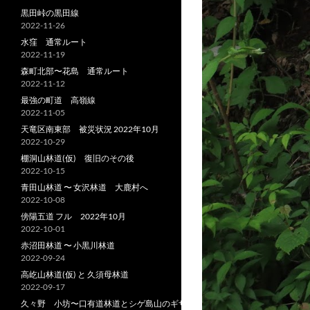
黒田峠の黒田線
2022-11-26
水窪 通常ルート
2022-11-19
森町北部〜花島 通常ルート
2022-11-12
最強の町道 高嶺線
2022-11-05
天竜区南東部 被災状況 2022年10月
2022-10-29
棚洞山林道(仮) 復旧のその後
2022-10-15
青田山林道 〜 女沢林道 大鹿村へ
2022-10-08
傍陽五道 フル 2022年10月
2022-10-01
赤沼田林道 〜 小黒川林道
2022-09-24
高屹山林道(仮) と 久須母林道
2022-09-17
久々野 小坊〜口有道林道とシゲ島山のギザ