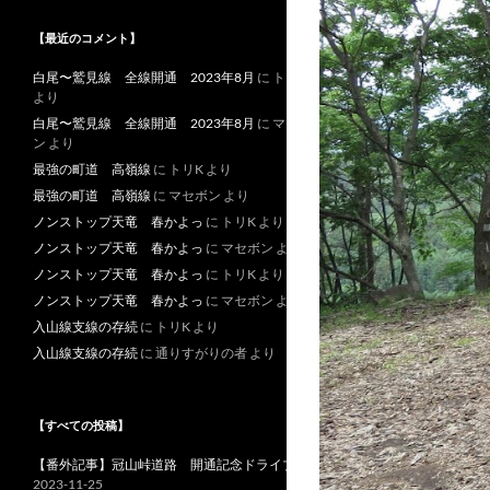
【最近のコメント】
白尾〜鷲見線 全線開通 2023年8月
に
トリK
より
白尾〜鷲見線 全線開通 2023年8月
に
マセボ
ン
より
最強の町道 高嶺線
に
トリK
より
最強の町道 高嶺線
に
マセボン
より
ノンストップ天竜 春かよっ
に
トリK
より
ノンストップ天竜 春かよっ
に
マセボン
より
ノンストップ天竜 春かよっ
に
トリK
より
ノンストップ天竜 春かよっ
に
マセボン
より
入山線支線の存続
に
トリK
より
入山線支線の存続
に
通りすがりの者
より
【すべての投稿】
【番外記事】冠山峠道路 開通記念ドライブ
2023-11-25