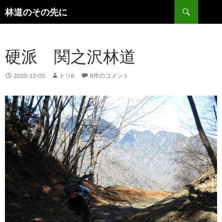
検
林道のその先に
索
コ
ン
テ
硬派 関之沢林道
ン
ツ
へ
2020-12-05
トリK
8件のコメント
ス
キ
ッ
プ