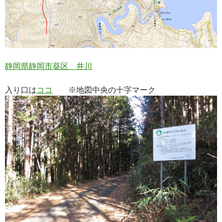
静岡県静岡市葵区 井川
入り口は
ココ
※地図中央の十字マーク