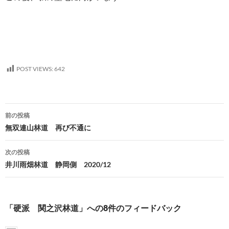
POST VIEWS:
642
投
前の投稿
稿
無双連山林道 再び不通に
ナ
次の投稿
ビ
井川雨畑林道 静岡側 2020/12
ゲ
ー
「硬派 関之沢林道」への8件のフィードバック
シ