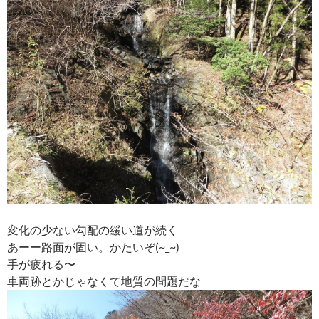
変化の少ない勾配の緩い道が続く
あーー路面が固い。かたいぞ(~_~)
手が疲れる〜
車両跡とかじゃなくて地質の問題だな