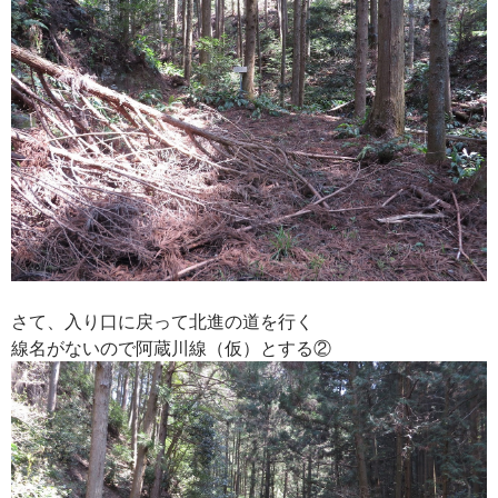
さて、入り口に戻って北進の道を行く
線名がないので阿蔵川線（仮）とする②