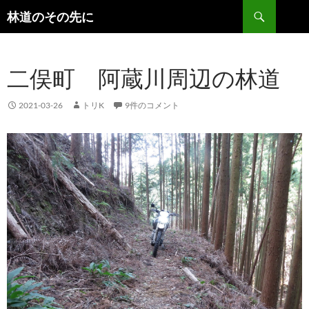
検
林道のその先に
索
コ
ン
テ
二俣町 阿蔵川周辺の林道
ン
ツ
へ
2021-03-26
トリK
9件のコメント
ス
キ
ッ
プ