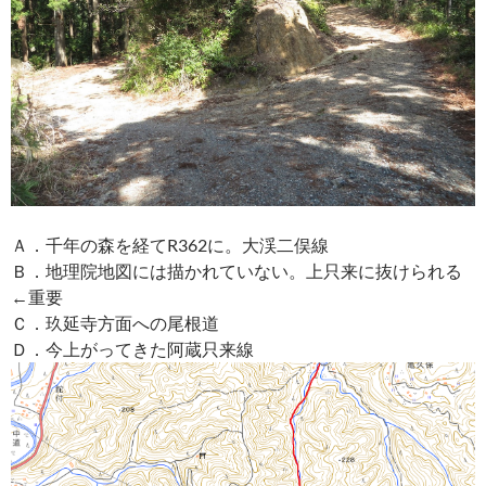
Ａ．千年の森を経てR362に。大渓二俣線
Ｂ．地理院地図には描かれていない。上只来に抜けられる
←重要
Ｃ．玖延寺方面への尾根道
Ｄ．今上がってきた阿蔵只来線