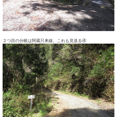
２つ目の分岐は阿蔵只来線。これも見送る④