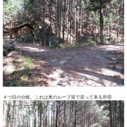
４つ目の分岐。これは奥のループ道で戻って来る所⑥