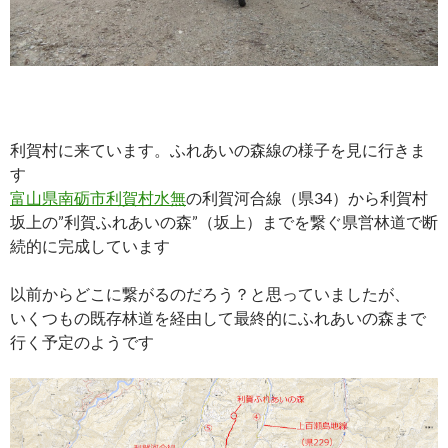
利賀村に来ています。ふれあいの森線の様子を見に行きま
す
富山県南砺市利賀村水無
の利賀河合線（県34）から利賀村
坂上の”利賀ふれあいの森”（坂上）までを繋ぐ県営林道で断
続的に完成しています
以前からどこに繋がるのだろう？と思っていましたが、
いくつもの既存林道を経由して最終的にふれあいの森まで
行く予定のようです