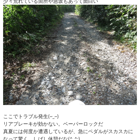
少々荒れている箇所や急坂もあって面白い
ここでトラブル発生(~_~)
リアブレーキが効かない。ベーパーロックだ
真夏には何度か遭遇しているが、急にペダルがスカスカに
なって驚く。しばし休憩だな(^_^;)