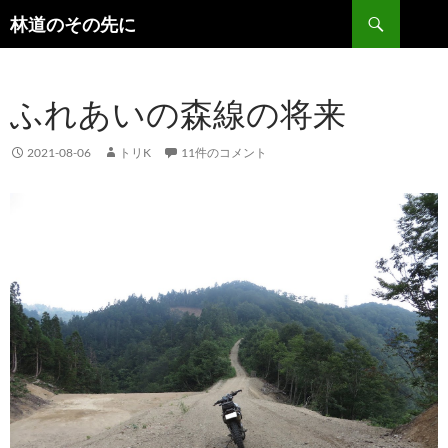
検
林道のその先に
索
コ
ン
テ
ふれあいの森線の将来
ン
ツ
へ
2021-08-06
トリK
11件のコメント
ス
キ
ッ
プ