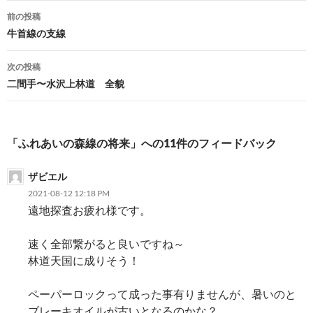
投
前の投稿
稿
牛首線の支線
ナ
次の投稿
ビ
二間手〜水沢上林道 全貌
ゲ
ー
「ふれあいの森線の将来」への11件のフィードバック
シ
ザビエル
ョ
2021-08-12 12:18 PM
ン
遠地探査お疲れ様です。
速く全部繋がると良いですね～
林道天国に成りそう！
ペーパーロックって成った事有りませんが、暑いのと
ブレーキオイルが古いとなるのかな？