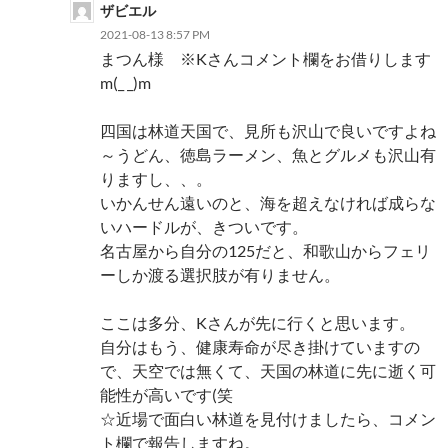
ザビエル
2021-08-13 8:57 PM
まつん様 ※Kさんコメント欄をお借りします
m(_ _)m
四国は林道天国で、見所も沢山で良いですよね
～うどん、徳島ラーメン、魚とグルメも沢山有
りますし、、。
いかんせん遠いのと、海を超えなければ成らな
いハードルが、きついです。
名古屋から自分の125だと、和歌山からフェリ
ーしか渡る選択肢が有りません。
ここは多分、Kさんが先に行くと思います。
自分はもう、健康寿命が尽き掛けていますの
で、天空では無くて、天国の林道に先に逝く可
能性が高いです(笑
☆近場で面白い林道を見付けましたら、コメン
ト欄で報告しますね。