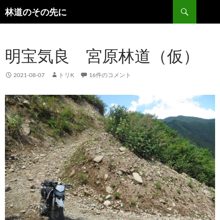
検
林道のその先に
索
コ
ン
テ
明宝気良 宮原林道（仮）
ン
ツ
へ
2021-08-07
トリK
16件のコメント
ス
キ
ッ
プ