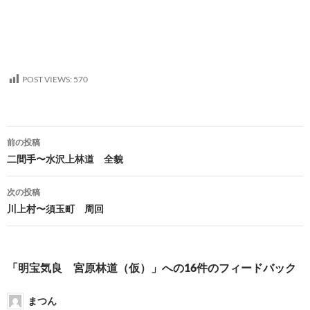
POST VIEWS:
570
投
前の投稿
稿
二間手〜水沢上林道 全貌
ナ
次の投稿
ビ
川上村〜須玉町 周回
ゲ
ー
「明宝気良 宮原林道（仮）」への16件のフィードバック
シ
まつん
ョ