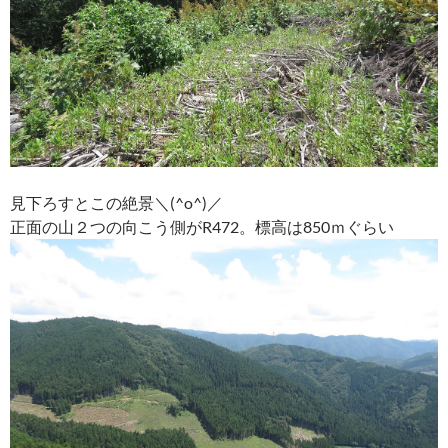
見下ろすとこの絶景＼(^o^)／
正面の山２つの向こう側がR472。標高は850ｍぐらい