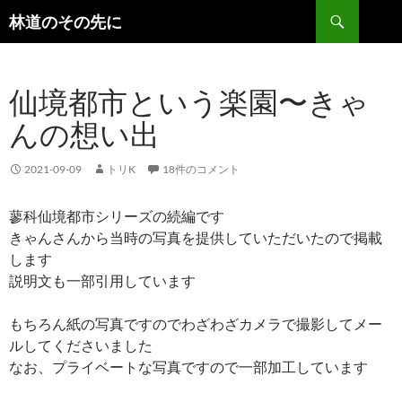
検
林道のその先に
索
コ
ン
テ
仙境都市という楽園〜きゃ
ン
ツ
んの想い出
へ
ス
キ
2021-09-09
トリK
18件のコメント
ッ
プ
蓼科仙境都市シリーズの続編です
きゃんさんから当時の写真を提供していただいたので掲載
します
説明文も一部引用しています
もちろん紙の写真ですのでわざわざカメラで撮影してメー
ルしてくださいました
なお、プライベートな写真ですので一部加工しています