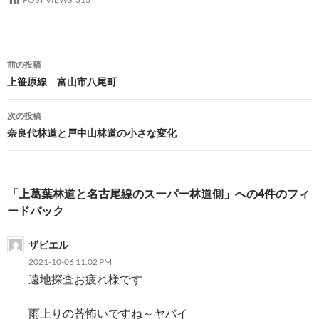
投
前の投稿
稿
上笹原線 富山市八尾町
ナ
次の投稿
ビ
奈良代林道と戸中山林道の小さな変化
ゲ
ー
「上葛葉林道と名古尾線のスーパー林道側」への4件のフィ
シ
ードバック
ョ
ザビエル
ン
2021-10-06 11:02 PM
遠地探査お疲れ様です
雨上りの苔怖いですね～ヤバイ