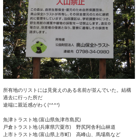
所有地のリストには見覚えのある名前が並んでいた。結構
過去に行った所だ
途端に親近感がわく(*^^*)
魚津トラスト地 (富山県魚津市島尻)
戸倉トラスト地 (兵庫県宍粟市) 野尻阿舎利山林道
上市トラスト地 (富山県上市町) 高峰山、馬場島など