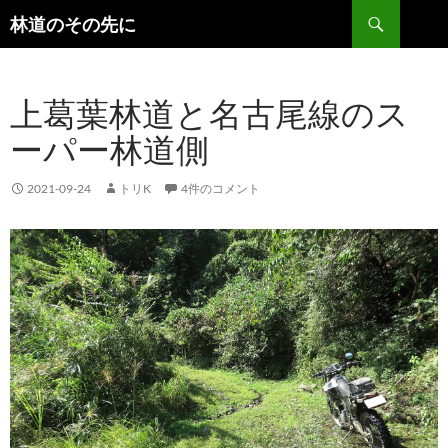
検
林道のその先に
索
コ
ン
テ
上葛葉林道と名古尾線のス
ン
ツ
ーパー林道側
へ
ス
キ
2021-09-24
トリK
4件のコメント
ッ
プ