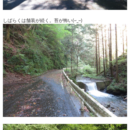
しばらくは舗装が続く。苔が怖い(~_~)