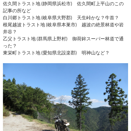
佐久間トラスト地 (静岡県浜松市) 佐久間町上平山のこの
記事の所など
白川郷トラスト地 (岐阜県大野郡) 天生峠かな？牛首？
根尾越波トラスト地 (岐阜県本巣市) 越波の絶景林道や岩
井谷？
乙父トラスト地 (群馬県上野村) 御荷鉾スーパー林道で通
った？
東栄町トラスト地 (愛知県北設楽郡) 明神山など？