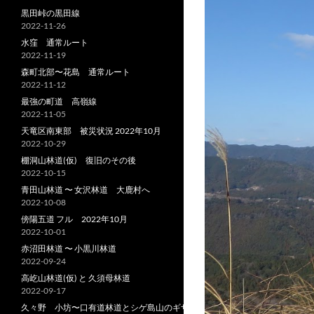
黒田峠の黒田線
2022-11-26
水窪 通常ルート
2022-11-19
森町北部〜花島 通常ルート
2022-11-12
最強の町道 高嶺線
2022-11-05
天竜区南東部 被災状況 2022年10月
2022-10-29
棚洞山林道(仮) 復旧のその後
2022-10-15
青田山林道 〜 女沢林道 大鹿村へ
2022-10-08
傍陽五道 フル 2022年10月
2022-10-01
赤沼田林道 〜 小黒川林道
2022-09-24
高屹山林道(仮) と 久須母林道
2022-09-17
久々野 小坊〜口有道林道とシゲ島山のギザ