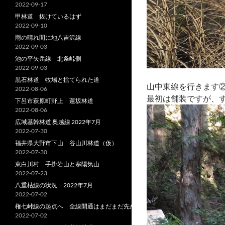
2022-09-17
甲林道 抜けているはず
2022-09-10
雨の晴れ間に地八吉沢線
2022-09-03
池の平矢岳線 北条峠側
2022-09-03
黒石林道 牧場と捨てられた道
山中東線を行きます
2022-08-06
最初は舗装ですが、
下呂市萩原町野上 蓮坂林道
2022-08-06
広域基幹林道 奥越線 2022年7月
2022-07-30
福井県大野市下山 谷山川林道（仮）
2022-07-30
東白川村 手掛岩山と寒陽気山
2022-07-23
八重枯線の状況 2022年7月
2022-07-02
権七峠線の起点へ 全線開通はまだまだ先か
2022-07-02