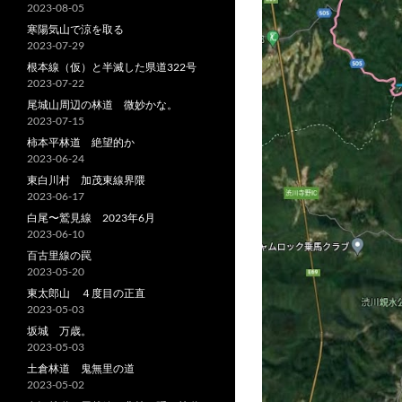
2023-08-05
寒陽気山で涼を取る
2023-07-29
根本線（仮）と半滅した県道322号
2023-07-22
尾城山周辺の林道 微妙かな。
2023-07-15
柿本平林道 絶望的か
2023-06-24
東白川村 加茂東線界隈
2023-06-17
白尾〜鷲見線 2023年6月
2023-06-10
百古里線の罠
2023-05-20
東太郎山 ４度目の正直
2023-05-03
坂城 万歳。
2023-05-03
土倉林道 鬼無里の道
2023-05-02