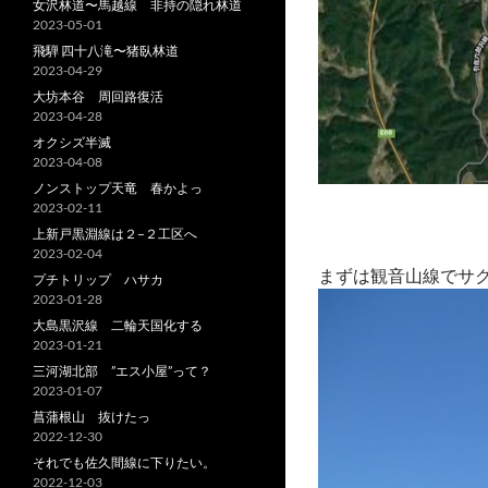
女沢林道〜馬越線 非持の隠れ林道
2023-05-01
飛騨 四十八滝〜猪臥林道
2023-04-29
大坊本谷 周回路復活
2023-04-28
オクシズ半滅
2023-04-08
ノンストップ天竜 春かよっ
2023-02-11
上新戸黒淵線は２−２工区へ
2023-02-04
まずは観音山線でサク
プチトリップ ハサカ
2023-01-28
大島黒沢線 二輪天国化する
2023-01-21
三河湖北部 ”エス小屋”って？
2023-01-07
菖蒲根山 抜けたっ
2022-12-30
それでも佐久間線に下りたい。
2022-12-03