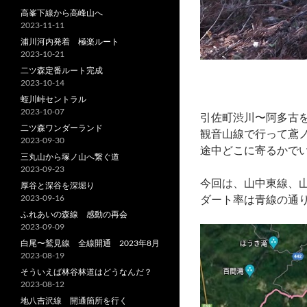
高峯下線から高峰山へ
2023-11-11
浦川河内発着 極楽ルート
2023-10-21
二ツ森定番ルート完成
2023-10-14
蛭川峠セントラル
2023-10-07
引佐町渋川〜阿多古
二ツ森ワンダーランド
観音山線で行って鳶
2023-09-30
途中どこに寄るかで
三丸山から塚ノ山へ繋ぐ道
2023-09-23
今回は、山中東線、
厚谷と深谷を深堀り
2023-09-16
ダート率は青線の通
ふれあいの森線 感動の再会
2023-09-09
白尾〜鷲見線 全線開通 2023年8月
2023-08-19
そういえば林谷林道はどうなんだ？
2023-08-12
地八吉沢線 開通箇所を行く