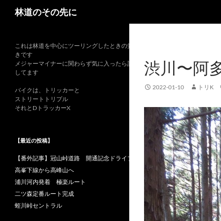
検
林道のその先に
索
これは林道を中心にツーリングしたときの覚書
きです
渋川〜阿
メジャーマイナーに関わらず気に入ったら記録
してます
2022-01-10
トリK
バイクは、トリッカーと
ストリートトリプル
それとDトラッカーX
【最近の投稿】
【番外記事】冠山峠道路 開通記念ドライブ
高峯下線から高峰山へ
浦川河内発着 極楽ルート
二ツ森定番ルート完成
蛭川峠セントラル