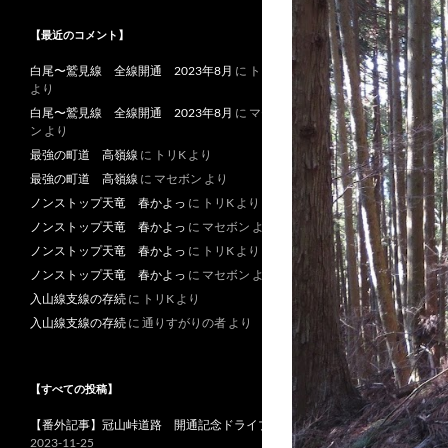
【最近のコメント】
白尾〜鷲見線 全線開通 2023年8月
に
トリK
より
白尾〜鷲見線 全線開通 2023年8月
に
マセボ
ン
より
最強の町道 高嶺線
に
トリK
より
最強の町道 高嶺線
に
マセボン
より
ノンストップ天竜 春かよっ
に
トリK
より
ノンストップ天竜 春かよっ
に
マセボン
より
ノンストップ天竜 春かよっ
に
トリK
より
ノンストップ天竜 春かよっ
に
マセボン
より
入山線支線の存続
に
トリK
より
入山線支線の存続
に
通りすがりの者
より
【すべての投稿】
【番外記事】冠山峠道路 開通記念ドライブ
2023-11-25