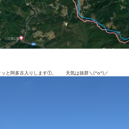
ッと阿多古入りします①。 天気は抜群＼(^o^)／