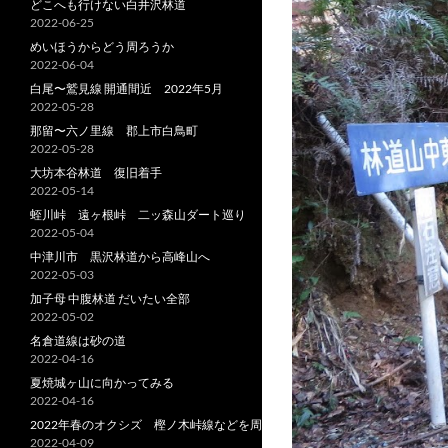
どこへも行けない白井沢林道
2022-06-25
めいほうからどう周ろうか
2022-06-04
白尾〜鷲見線 開通間近 2022年5月
2022-05-28
那留〜六ノ里線 郡上市白鳥町
2022-05-28
大坊本谷林道 復旧着手
2022-05-14
蛭川峠 遠ヶ根峠 二ッ森山ダート巡り
2022-05-04
中津川市 黒沢林道から高峰山へ
2022-05-03
加子母 中腹林道 だいたい全部
2022-05-02
名倉道線は砂の道
2022-04-16
夏焼城ヶ山に向かってみる
2022-04-16
2022年春のオクシズ 樫ノ木峠線などを周る
2022-04-09