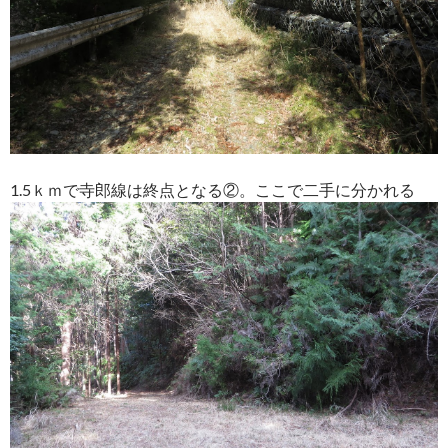
1.5ｋｍで寺郎線は終点となる②。ここで二手に分かれる