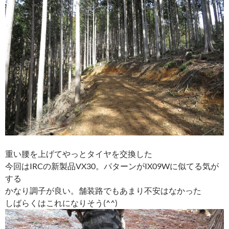
重い腰を上げてやっとタイヤを交換した
今回はIRCの新製品VX30。パターンがIX09Wに似てる気が
する
かなり調子が良い。舗装路でもあまり不安はなかった
しばらくはこれになりそう(^^)