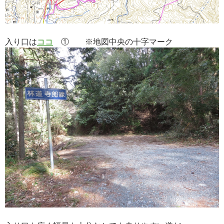
入り口は
ココ
① ※地図中央の十字マーク