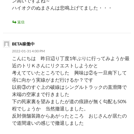
ン高いですよね～
ハイオクのぬまさんは悲鳴上げてました・・・
返信
BETA稼働中
2022-01-31 4:00 PM
こんにちは 昨日辺り丁度1年ぶりに行ってみようか最
近のトリＫさんにリクエストしようかと
考えてていたところでした 興味は②を一旦南下して
④に向かう実線がまだ行けるか？です
以前③のすぐ上の破線はシングルトラックの直滑降で
末端の空家まで行きました
下の民家裏を望みましたが道の痕跡が無く勾配も50%
程でしょうか 当然撤退しました。
反対側舗装路からあがったところ おじさんが居たの
で道間違いの感じで撤退しました