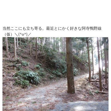
当然ここにも立ち寄る。最近とにかく好きな阿寺鴨野線
（仮）＼(^o^)／