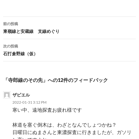
投
前の投稿
稿
東嶺線と安蔵線 支線めぐり
ナ
次の投稿
ビ
石打倉野線（仮）
ゲ
ー
「寺郎線のその先」への12件のフィードバック
シ
ザビエル
ョ
2022-01-31 3:12 PM
ン
寒い中、遠地探査お疲れ様です
林道を塞ぐ倒木は、わざとなんでしょつかね？
日曜日にぬまさんと東濃探査に行きましたが、ガソリ