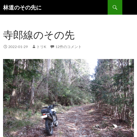
検
林道のその先に
索
コ
ン
テ
寺郎線のその先
ン
ツ
へ
2022-01-29
トリK
12件のコメント
ス
キ
ッ
プ