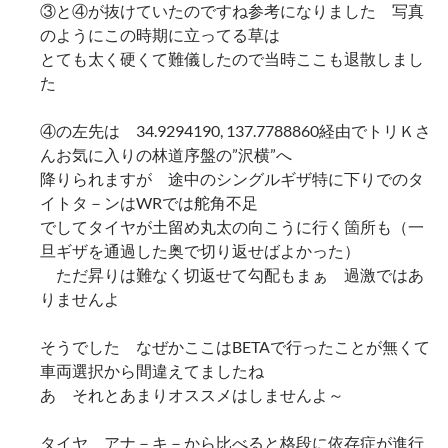
③と④が抜けていたのですね参考になりました 写真
のようにこの時期に立ってる草は
とても太く硬くて難儀したので当時ここも退散しまし
た
④の左先は 34.9294190, 137.7788860経由でトリＫさ
んお気に入りの林道序盤の”沢横”へ
降りられますが 途中のシングルギザ特に下りでのタ
イトタ－ンはWRでは舵角不足
でしてタイヤが土留め丸太の向こうに行く箇所も（一
旦ギザを通過した奥で切り返せばよかった）
ただ昇りは難なく切返せて勾配もまぁ 過激ではあ
りませんよ
そうでした なぜかここはBETAで行ったことが無くて
車両選択から間違えてましたね
あ それとあまりオススメはしませんよ～
タイヤ アナ－キ－から比べると格段に依存症が進行