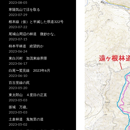
2023-08-05
寒陽気山で涼を取る
2023-07-29
根本線（仮）と半滅した県道322号
2023-07-22
尾城山周辺の林道 微妙かな。
2023-07-15
柿本平林道 絶望的か
2023-06-24
東白川村 加茂東線界隈
2023-06-17
白尾〜鷲見線 2023年6月
2023-06-10
百古里線の罠
2023-05-20
東太郎山 ４度目の正直
2023-05-03
坂城 万歳。
2023-05-03
土倉林道 鬼無里の道
2023-05-02