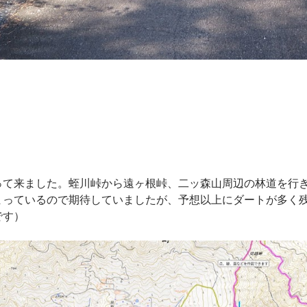
って来ました。蛭川峠から遠ヶ根峠、二ッ森山周辺の林道を行
まっているので期待していましたが、予想以上にダートが多く
です）