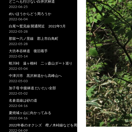
どこへも行けない白井沢林道
2022-06-25
めいほうからどう周ろうか
2022-06-04
白尾〜鷲見線 開通間近 2022年5月
2022-05-28
那留〜六ノ里線 郡上市白鳥町
2022-05-28
大坊本谷林道 復旧着手
2022-05-14
蛭川峠 遠ヶ根峠 二ッ森山ダート巡り
2022-05-04
中津川市 黒沢林道から高峰山へ
2022-05-03
加子母 中腹林道 だいたい全部
2022-05-02
名倉道線は砂の道
2022-04-16
夏焼城ヶ山に向かってみる
2022-04-16
2022年春のオクシズ 樫ノ木峠線などを周る
2022-04-09