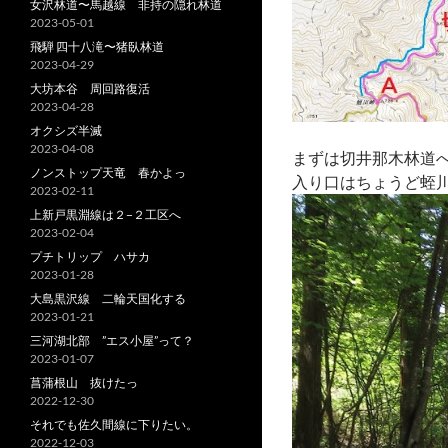
女沢林道〜馬越線 非持の隠れ林道
2023-05-01
飛騨 四十八滝〜猪臥林道
2023-04-29
大坊本谷 周回路復活
2023-04-28
オクシズ半滅
2023-04-08
まずは切井那木林道
ノンストップ天竜 春かよっ
入り口はちょうど蛭
2023-02-11
上新戸黒淵線は２−２工区へ
2023-02-04
プチトリップ ハサカ
2023-01-28
大島黒沢線 二輪天国化する
2023-01-21
三河湖北部 ”エス小屋”って？
2023-01-07
菖蒲根山 抜けたっ
2022-12-30
それでも佐久間線に下りたい。
2022-12-03