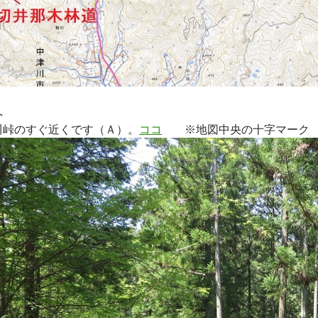
へ
川峠のすぐ近くです（Ａ）。
ココ
※地図中央の十字マーク