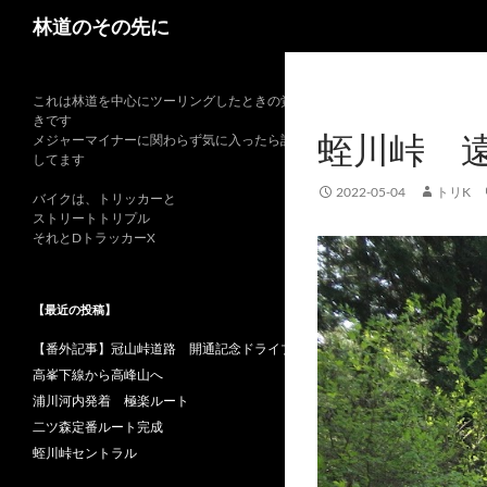
検
林道のその先に
索
これは林道を中心にツーリングしたときの覚書
きです
蛭川峠 
メジャーマイナーに関わらず気に入ったら記録
してます
2022-05-04
トリK
バイクは、トリッカーと
ストリートトリプル
それとDトラッカーX
【最近の投稿】
【番外記事】冠山峠道路 開通記念ドライブ
高峯下線から高峰山へ
浦川河内発着 極楽ルート
二ツ森定番ルート完成
蛭川峠セントラル