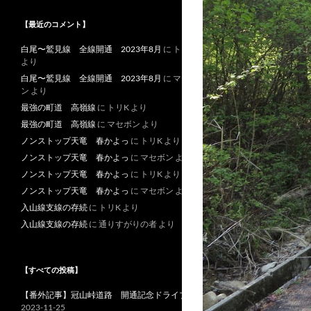
【最近のコメント】
白尾〜鷲見線 全線開通 2023年8月
に
トリK
より
白尾〜鷲見線 全線開通 2023年8月
に
マセボ
ン
より
最強の町道 高嶺線
に
トリK
より
最強の町道 高嶺線
に
マセボン
より
ノンストップ天竜 春かよっ
に
トリK
より
ノンストップ天竜 春かよっ
に
マセボン
より
ノンストップ天竜 春かよっ
に
トリK
より
ノンストップ天竜 春かよっ
に
マセボン
より
入山線支線の存続
に
トリK
より
入山線支線の存続
に
通りすがりの者
より
【すべての投稿】
【番外記事】冠山峠道路 開通記念ドライブ
2023-11-25