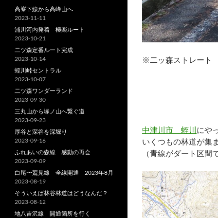
高峯下線から高峰山へ
2023-11-11
浦川河内発着 極楽ルート
2023-10-21
二ツ森定番ルート完成
2023-10-14
※二ッ森ストレート
蛭川峠セントラル
2023-10-07
二ツ森ワンダーランド
2023-09-30
三丸山から塚ノ山へ繋ぐ道
2023-09-23
中津川市 蛭川
にや
厚谷と深谷を深堀り
2023-09-16
いくつもの林道が集
ふれあいの森線 感動の再会
（青線がダート区間
2023-09-09
白尾〜鷲見線 全線開通 2023年8月
2023-08-19
そういえば林谷林道はどうなんだ？
2023-08-12
地八吉沢線 開通箇所を行く