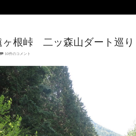
遠ヶ根峠 二ッ森山ダート巡り
10件のコメント