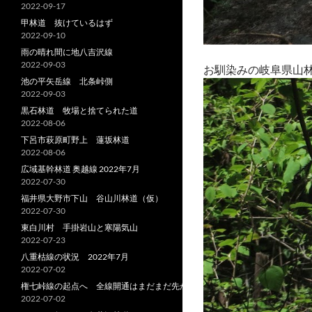
2022-09-17
甲林道 抜けているはず
2022-09-10
雨の晴れ間に地八吉沢線
2022-09-03
お馴染みの岐阜県山
池の平矢岳線 北条峠側
2022-09-03
黒石林道 牧場と捨てられた道
2022-08-06
下呂市萩原町野上 蓮坂林道
2022-08-06
広域基幹林道 奥越線 2022年7月
2022-07-30
福井県大野市下山 谷山川林道（仮）
2022-07-30
東白川村 手掛岩山と寒陽気山
2022-07-23
八重枯線の状況 2022年7月
2022-07-02
権七峠線の起点へ 全線開通はまだまだ先か
2022-07-02