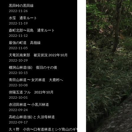
黒田峠の黒田線
2022-11-26
水窪 通常ルート
2022-11-19
森町北部〜花島 通常ルート
2022-11-12
最強の町道 高嶺線
2022-11-05
天竜区南東部 被災状況 2022年10月
2022-10-29
棚洞山林道(仮) 復旧のその後
2022-10-15
青田山林道 〜 女沢林道 大鹿村へ
2022-10-08
傍陽五道 フル 2022年10月
2022-10-01
赤沼田林道 〜 小黒川林道
2022-09-24
高屹山林道(仮) と 久須母林道
2022-09-17
久々野 小坊〜口有道林道とシゲ島山のギザ