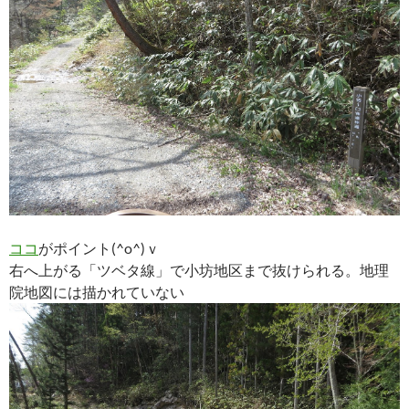
ココ
がポイント(^o^)ｖ
右へ上がる「ツベタ線」で小坊地区まで抜けられる。地理
院地図には描かれていない