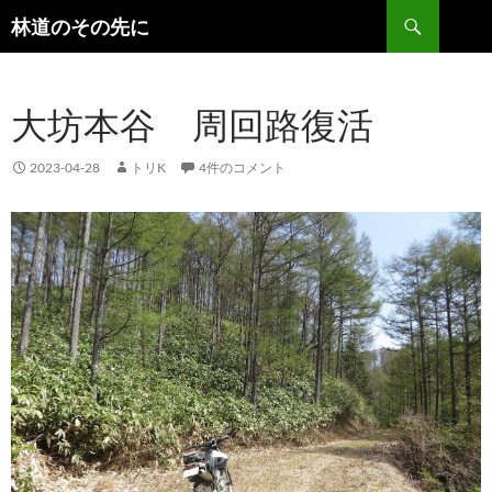
検
林道のその先に
索
コ
ン
テ
大坊本谷 周回路復活
ン
ツ
へ
2023-04-28
トリK
4件のコメント
ス
キ
ッ
プ