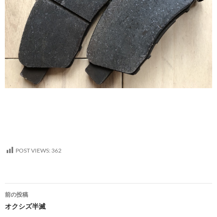
POST VIEWS:
362
投
前の投稿
稿
オクシズ半滅