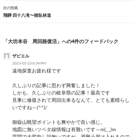
ナ
次の投稿
ビ
飛騨 四十八滝〜猪臥林道
ゲ
ー
「大坊本谷 周回路復活」への4件のフィードバック
シ
ザビエル
ョ
2023-05-23 8:34 PM
ン
遠地探査お疲れ様です
久しぶりの記事に思わず興奮しました！
しかも、久しぶりの岐阜県の記事！最高です
見事に修復されて周回出来るなんて、とても素晴らし
いですね～(^^)/
御嶽山眺望ポイントも爽やかで良い感じ。
地図に無いツベタ線情報は有難いです～m(_ _)m
質問で大変申し訳無いですが、避難小屋は入れるので