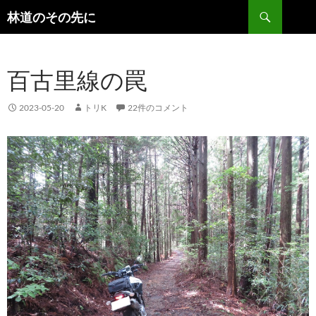
検
林道のその先に
索
コ
ン
テ
百古里線の罠
ン
ツ
へ
2023-05-20
トリK
22件のコメント
ス
キ
ッ
プ