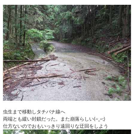
虫生まで移動しタチバナ線へ
両端とも緩い封鎖だった。また崩落らしい(~_~;)
仕方ないのでおもいっきり遠回りな迂回をしよう