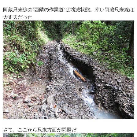
阿蔵只来線の”西隣の作業道”は壊滅状態。幸い阿蔵只来線は
大丈夫だった
さて、ここから只来方面が問題だ