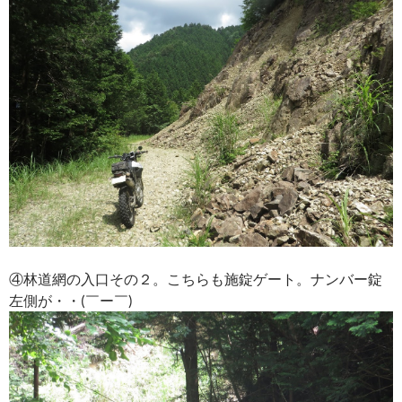
④林道網の入口その２。こちらも施錠ゲート。ナンバー錠
左側が・・(￣ー￣)