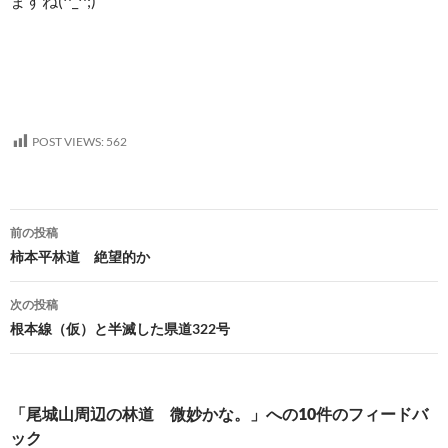
ますね(^_^;)
POST VIEWS:
562
投
前の投稿
稿
柿本平林道 絶望的か
ナ
次の投稿
ビ
根本線（仮）と半滅した県道322号
ゲ
ー
「尾城山周辺の林道 微妙かな。」への10件のフィードバ
シ
ック