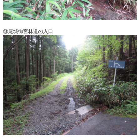
③尾城御宮林道の入口