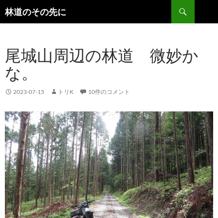
検
林道のその先に
索
コ
ン
テ
尾城山周辺の林道 微妙か
ン
ツ
な。
へ
ス
キ
2023-07-15
トリK
10件のコメント
ッ
プ