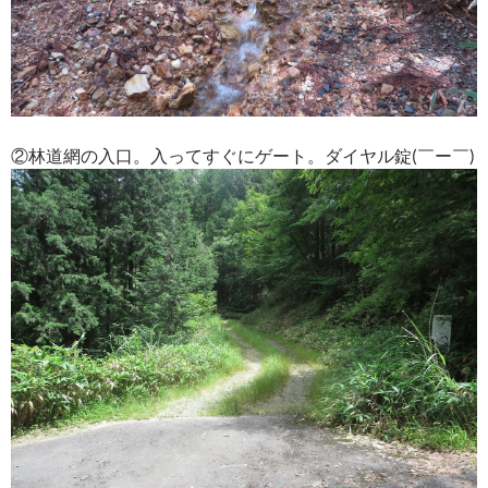
②林道網の入口。入ってすぐにゲート。ダイヤル錠(￣ー￣)