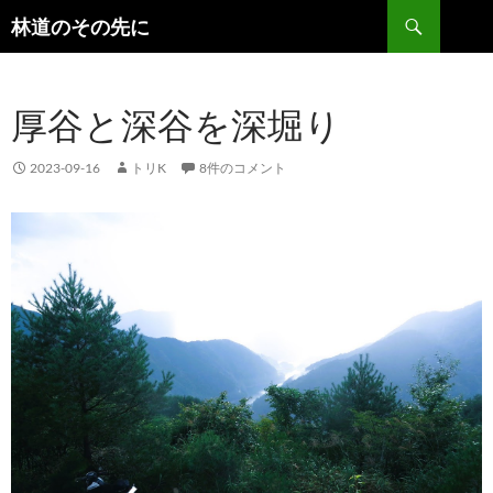
検
林道のその先に
索
コ
ン
テ
厚谷と深谷を深堀り
ン
ツ
へ
2023-09-16
トリK
8件のコメント
ス
キ
ッ
プ