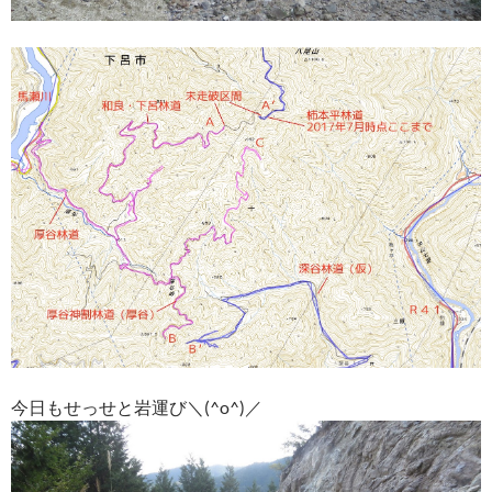
今日もせっせと岩運び＼(^o^)／