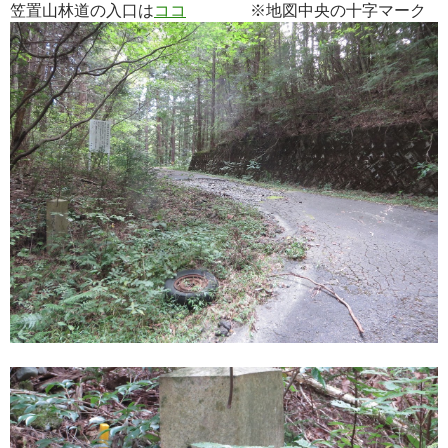
笠置山林道の入口は
ココ
※地図中央の十字マーク