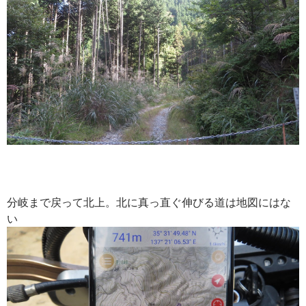
分岐まで戻って北上。北に真っ直ぐ伸びる道は地図にはな
い