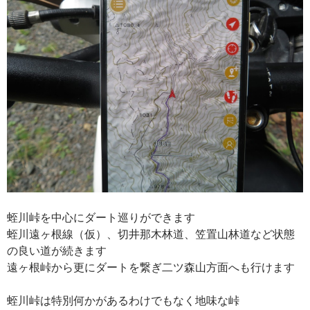
蛭川峠を中心にダート巡りができます
蛭川遠ヶ根線（仮）、切井那木林道、笠置山林道など状態
の良い道が続きます
遠ヶ根峠から更にダートを繋ぎ二ツ森山方面へも行けます
蛭川峠は特別何かがあるわけでもなく地味な峠