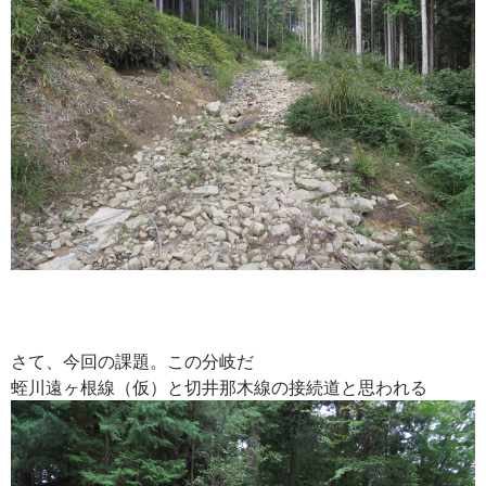
さて、今回の課題。この分岐だ
蛭川遠ヶ根線（仮）と切井那木線の接続道と思われる