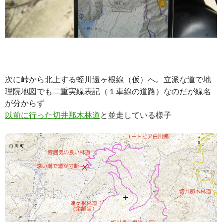
次に峠から北上する蛭川遠ヶ根線（仮）へ。立派な道で地
理院地図でも二重実線表記（１車線の道路）なのだが線名
が分からず
以前に行った切井那木林道
と並走している様子