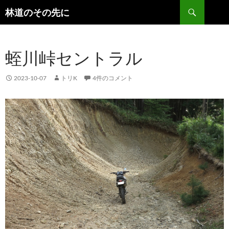
検
林道のその先に
索
コ
ン
テ
蛭川峠セントラル
ン
ツ
へ
2023-10-07
トリK
4件のコメント
ス
キ
ッ
プ