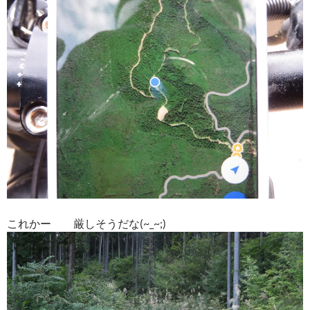
これかー 厳しそうだな(~_~;)