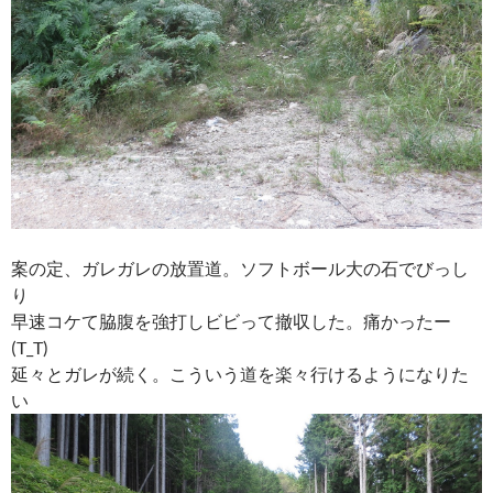
案の定、ガレガレの放置道。ソフトボール大の石でびっし
り
早速コケて脇腹を強打しビビって撤収した。痛かったー
(T_T)
延々とガレが続く。こういう道を楽々行けるようになりた
い