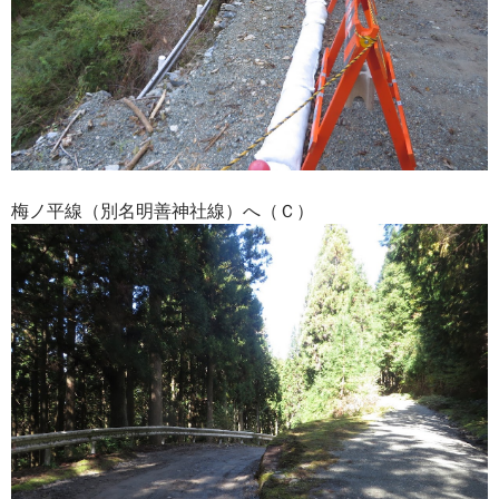
梅ノ平線（別名明善神社線）へ（Ｃ）