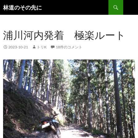
検
林道のその先に
索
コ
ン
テ
浦川河内発着 極楽ルート
ン
ツ
へ
2023-10-21
トリK
18件のコメント
ス
キ
ッ
プ