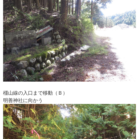
橿山線の入口まで移動（Ｂ）
明善神社に向かう