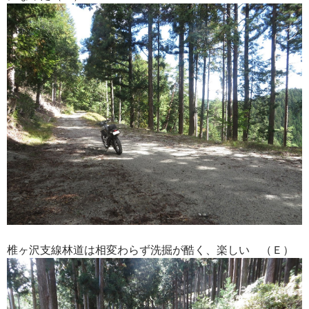
椎ヶ沢支線林道は相変わらず洗掘が酷く、楽しい （Ｅ）