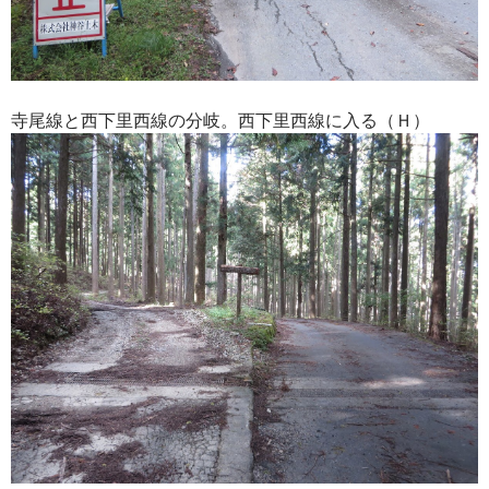
寺尾線と西下里西線の分岐。西下里西線に入る（Ｈ）