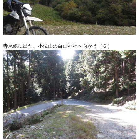
寺尾線に出た。小仏山の白山神社へ向かう（Ｇ）