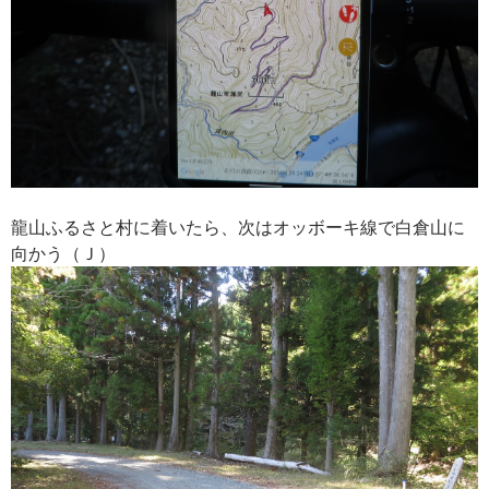
龍山ふるさと村に着いたら、次はオッボーキ線で白倉山に
向かう（Ｊ）