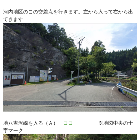
河内地区のこの交差点を行きます。左から入って右から出
てきます
地八吉沢線を入る（Ａ）
ココ
※地図中央の十
字マーク